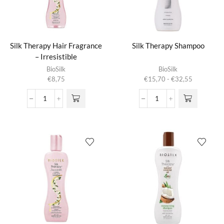
Silk Therapy Hair Fragrance
Silk Therapy Shampoo
– Irresistible
Dit product
BioSilk
BioSilk
heeft
Prijsklasse:
€
8,75
€
15,70
-
€
32,55
meerdere
€15,70
variaties.
tot
Silk
Silk
Deze optie
€32,55
Therapy
Therapy
kan gekozen
Hair
Shampoo
worden op de
Fragrance
aantal
productpagina
-
Irresistible
aantal