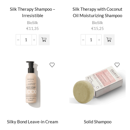
Silk Therapy Shampoo –
Silk Therapy with Coconut
Irresistible
Oil Moisturizing Shampoo
BioSilk
BioSilk
€
11,35
€
15,25
Silk
Silk
Therapy
Therapy
Shampoo
with
-
Coconut
Irresistible
Oil
aantal
Moisturizing
Shampoo
aantal
Silky Bond Leave-in Cream
Solid Shampoo