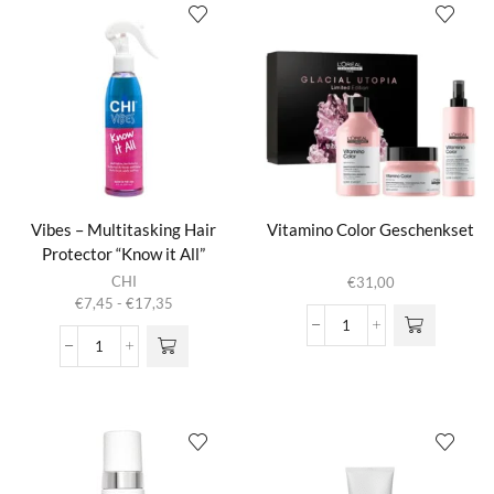
aantal
Vibes – Multitasking Hair
Vitamino Color Geschenkset
Protector “Know it All”
Dit product
CHI
€
31,00
heeft
Prijsklasse:
€
7,45
-
€
17,35
meerdere
€7,45
Vitamino
variaties.
tot
Vibes
Color
Deze optie
€17,35
-
Geschenkset
kan gekozen
Multitasking
aantal
worden op de
Hair
productpagina
Protector
"Know
it