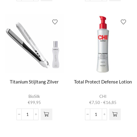
Pro
Pro
Krultang
Krultang
25mm
32mm
aantal
aantal
Titanium Stijltang Zilver
Total Protect Defense Lotion
Dit product
BioSilk
CHI
heeft
Prijsklasse:
€
99,95
€
7,50
-
€
16,85
meerdere
€7,50
variaties.
tot
Titanium
Total
Deze optie
€16,85
Stijltang
Protect
kan gekozen
Zilver
Defense
worden op de
aantal
Lotion
productpagina