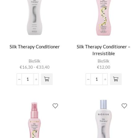
aantal
Silk Therapy Conditioner
Silk Therapy Conditioner –
Irresistible
Dit product
BioSilk
BioSilk
heeft
Prijsklasse:
€
16,30
-
€
33,40
€
12,00
meerdere
€16,30
variaties.
tot
Silk
Silk
Deze optie
€33,40
Therapy
Therapy
kan gekozen
Conditioner
Conditioner
worden op de
aantal
-
productpagina
Irresistible
aantal