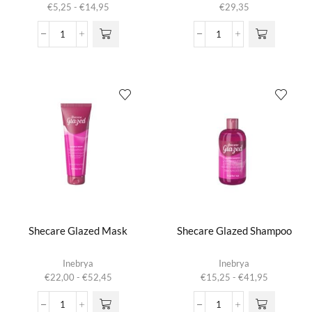
Prijsklasse:
€
5,25
-
€
14,95
€
29,35
meerdere
€5,25
variaties.
tot
Shampoo
Shecare
Deze optie
€14,95
Nature's
Glazed
kan gekozen
Best
Illuminating
worden op de
aantal
Fluid
productpagina
aantal
Shecare Glazed Mask
Shecare Glazed Shampoo
Dit product
Dit product
Inebrya
Inebrya
heeft
heeft
Prijsklasse:
Prijsklasse:
€
22,00
-
€
52,45
€
15,25
-
€
41,95
meerdere
meerdere
€22,00
€15,25
variaties.
variaties.
tot
tot
Shecare
Shecare
Deze optie
Deze optie