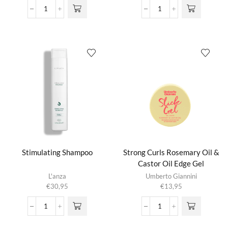
Speed
Stimulating
Dry
Conditioner
Blow
aantal
Dry
Spray
aantal
Stimulating Shampoo
Strong Curls Rosemary Oil &
Castor Oil Edge Gel
L'anza
Umberto Giannini
€
30,95
€
13,95
Stimulating
Strong
Shampoo
Curls