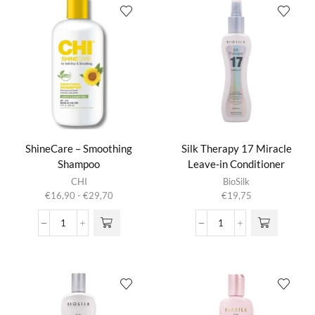
Lotion
aantal
aantal
ShineCare – Smoothing
Silk Therapy 17 Miracle
Shampoo
Leave-in Conditioner
Dit product
CHI
BioSilk
heeft
Prijsklasse:
€
16,90
-
€
29,70
€
19,75
meerdere
€16,90
variaties.
tot
ShineCare
Silk
Deze optie
€29,70
-
Therapy
kan gekozen
Smoothing
17
worden op de
Shampoo
Miracle
productpagina
aantal
Leave-
in
Conditioner