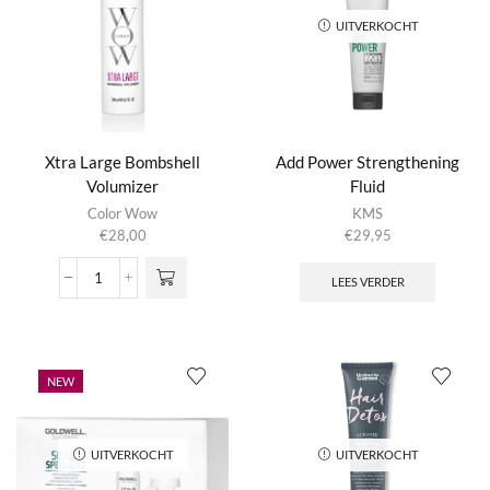
All"
aantal
UITVERKOCHT
Xtra Large Bombshell
Add Power Strengthening
Volumizer
Fluid
Color Wow
KMS
€
28,00
€
29,95
LEES VERDER
Xtra
Large
Bombshell
Volumizer
aantal
NEW
UITVERKOCHT
UITVERKOCHT