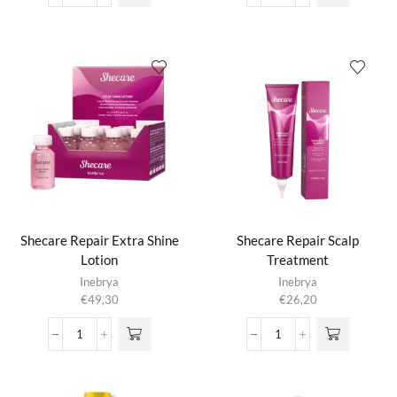
€52,45
€41,95
Glazed
Glazed
kan gekozen
kan gekozen
Mask
Shampoo
worden op de
worden op de
aantal
aantal
productpagina
productpagina
Shecare Repair Extra Shine
Shecare Repair Scalp
Lotion
Treatment
Inebrya
Inebrya
€
49,30
€
26,20
Shecare
Shecare
Repair
Repair
Extra
Scalp
Shine
Treatment