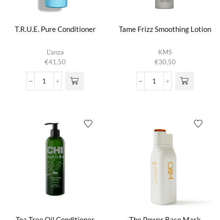
T.R.U.E. Pure Conditioner
Tame Frizz Smoothing Lotion
L'anza
KMS
€
41,50
€
30,50
T.R.U.E.
Tame
Pure
Frizz
Conditioner
Smoothing
aantal
Lotion
aantal
Tea Tree Oil Conditioner
The Power Base Mask