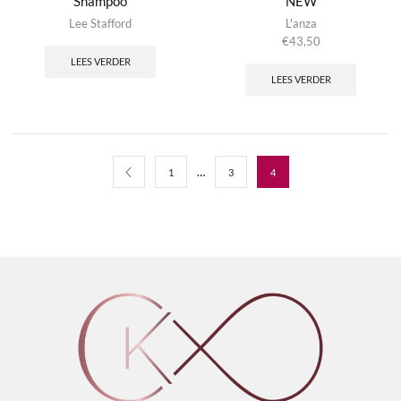
Shampoo
NEW
Lee Stafford
L'anza
€
43,50
LEES VERDER
LEES VERDER
…
1
3
4