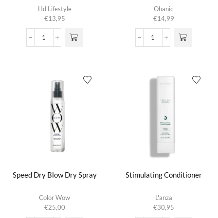
Hd Lifestyle
Ohanic
€
13,95
€
14,99
Silky
Solid
Bond
Shampoo
Leave-
aantal
in
Cream
aantal
Speed Dry Blow Dry Spray
Stimulating Conditioner
Color Wow
L'anza
€
25,00
€
30,95