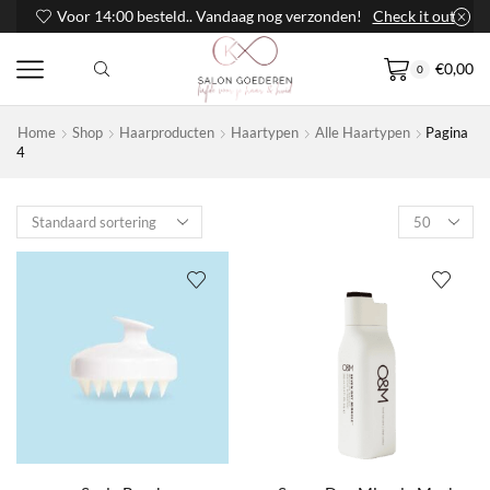
Voor 14:00 besteld.. Vandaag nog verzonden!
Check it out
€
0,00
0
Home
Shop
Haarproducten
Haartypen
Alle Haartypen
Pagina
4
Products
per
page