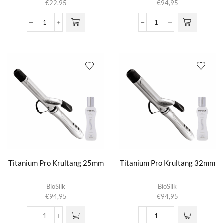
€
22,95
€
94,95
The
Titanium
Style
Pro
Shine
Krultang
Drops
19mm
Glossing
aantal
Serum
aantal
Titanium Pro Krultang 25mm
Titanium Pro Krultang 32mm
BioSilk
BioSilk
€
94,95
€
94,95
Titanium
Titanium