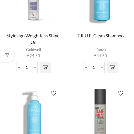
Stylesign Weightless Shine-
T.R.U.E. Clean Shampoo
Oil
Goldwell
L'anza
€
24,50
€
41,50
Stylesign
T.R.U.E.
Weightless
Clean
Shine-
Shampoo
Oil
aantal
aantal