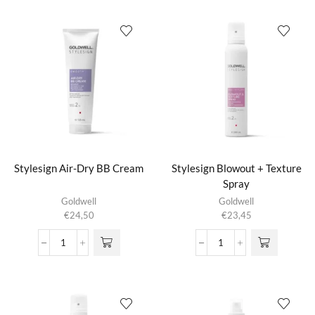
aantal
Rosemary
Oil
&
Castor
Oil
Edge
Gel
aantal
Stylesign Air-Dry BB Cream
Stylesign Blowout + Texture
Spray
Goldwell
Goldwell
€
24,50
€
23,45
Stylesign
Stylesign
Air-
Blowout
Dry
+
BB
Texture
Cream
Spray
aantal
aantal