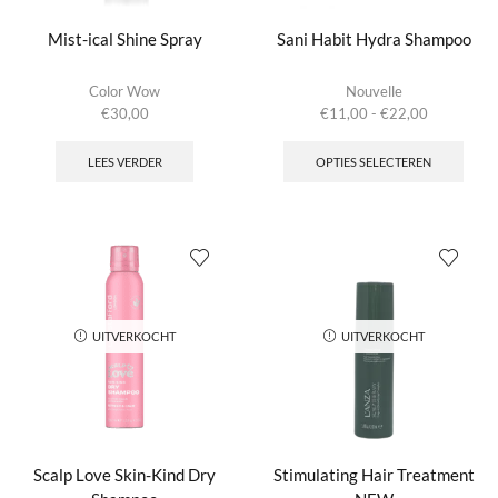
Mist-ical Shine Spray
Sani Habit Hydra Shampoo
Color Wow
Nouvelle
Prijsklasse:
€
30,00
€
11,00
-
€
22,00
€11,00
Dit
tot
produ
LEES VERDER
OPTIES SELECTEREN
€22,00
heeft
meer
variat
Deze
optie
kan
geko
word
UITVERKOCHT
UITVERKOCHT
op
de
produ
Scalp Love Skin-Kind Dry
Stimulating Hair Treatment