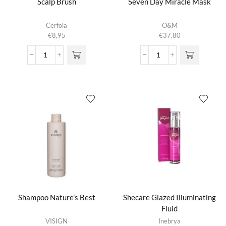
Scalp Brush
Seven Day Miracle Mask
Cerfola
O&M
€
8,95
€
37,80
Scalp
Seven
Brush
Day
aantal
Miracle
Mask
aantal
Shampoo Nature’s Best
Shecare Glazed Illuminating
Fluid
Dit product
VISIGN
Inebrya
heeft