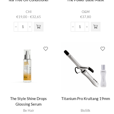
Dit product
CHI
O&M
heeft
Prijsklasse:
€
19,00
-
€
32,65
€
37,80
meerdere
€19,00
variaties.
tot
Tea
The
Deze optie
€32,65
Tree
Power
kan gekozen
Oil
Base
worden op de
Conditioner
Mask
productpagina
aantal
aantal
The Style Shine Drops
Titanium Pro Krultang 19mm
Glossing Serum
Be Hair
BioSilk