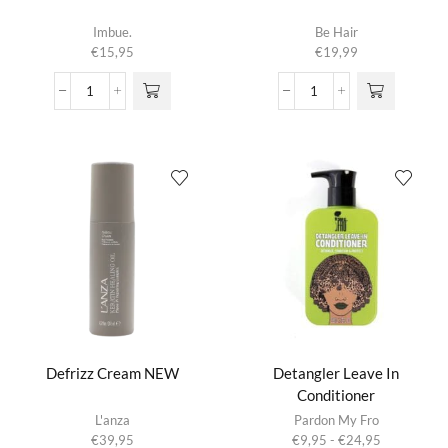
Imbue.
Be Hair
€
15,95
€
19,99
Curl
Curls
Worshipping
Elasticizing
Shine
Amplifier
Oil
aantal
aantal
Defrizz Cream NEW
Detangler Leave In
Conditioner
Dit product
L'anza
Pardon My Fro
heeft
Prijsklasse:
€
39,95
€
9,95
-
€
24,95