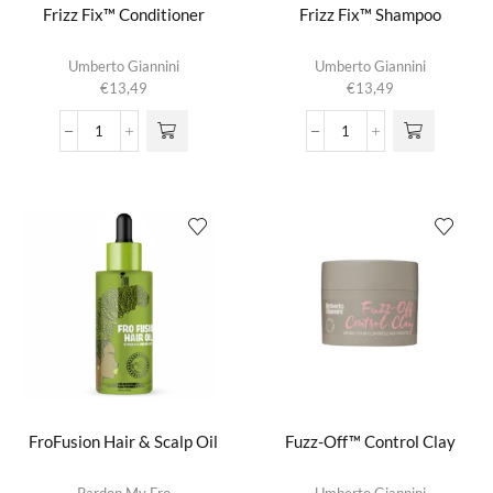
Frizz Fix™ Conditioner
Frizz Fix™ Shampoo
Umberto Giannini
Umberto Giannini
€
13,49
€
13,49
Frizz
Frizz
Fix™
Fix™
Conditioner
Shampoo
aantal
aantal
FroFusion Hair & Scalp Oil
Fuzz-Off™ Control Clay