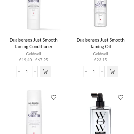
Dualsenses Just Smooth
Dualsenses Just Smooth
Taming Conditioner
Taming Oil
Dit product
Goldwell
Goldwell
heeft
Prijsklasse:
€
19,40
-
€
67,95
€
23,15
meerdere
€19,40
variaties.
tot
Dualsenses
Dualsenses
Deze optie
€67,95
Just
Just
kan gekozen
Smooth
Smooth
worden op de
Taming
Taming
productpagina
Conditioner
Oil
aantal
aantal