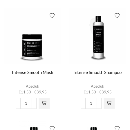
Ice
Up
Cream
To
Frequent
You
-
Liss
Instant
-
Detangler
Smoothing
aantal
Ritual
for
Straight
Hair
aantal
Intense Smooth Mask
Intense Smooth Shampoo
Dit product
Dit product
Absoluk
Absoluk
heeft
heeft
Prijsklasse:
Prijsklasse:
€
11,50
-
€
39,95
€
11,50
-
€
39,95
meerdere
meerdere
€11,50
€11,50
variaties.
variaties.
tot
tot
Intense
Intense
Deze optie
Deze optie
€39,95
€39,95
Smooth
Smooth
kan gekozen
kan gekozen
Mask
Shampoo
worden op de
worden op de
aantal
aantal
productpagina
productpagina