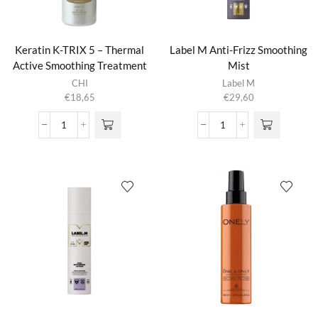
Keratin K-TRIX 5 – Thermal
Label M Anti-Frizz Smoothing
Active Smoothing Treatment
Mist
CHI
Label M
€
18,65
€
29,60
Keratin
Label
K-
M
TRIX
Anti-
5
Frizz
-
Smoothing
Thermal
Mist
Active
aantal
Smoothing
Treatment
aantal