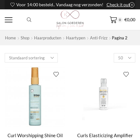
Voor 14:00 besteld.. Vandaag nog verzonden!
Check it out
€
0,00
0
Home
Shop
Haarproducten
Haartypen
Anti-Frizz
Pagina 2
Products
per
page
Curl Worshipping Shine Oil
Curls Elasticizing Amplifier