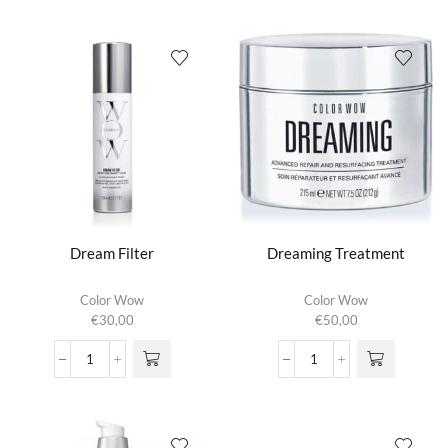
for
Supernatural
Curly
Spray
Hair
aantal
aantal
Dream Filter
Dreaming Treatment
Color Wow
Color Wow
€
30,00
€
50,00
Dream
Dreaming
Filter
Treatment
aantal
aantal