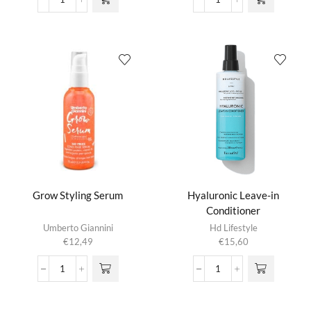
Go
Grow
With
Dream
The
Long
Glow
Anti
Hair
Humidity
Oil
Spray
aantal
aantal
Grow Styling Serum
Hyaluronic Leave-in
Conditioner
Umberto Giannini
Hd Lifestyle
€
12,49
€
15,60
Grow
Hyaluronic
Styling
Leave-
Serum
in