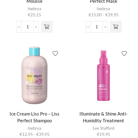
Mousse
Perfect Mask
Dit product
Inebrya
Inebrya
heeft
Prijsklasse:
€
25,15
€
15,00
-
€
39,95
meerdere
€15,00
variaties.
tot
Ice
Ice
Deze optie
€39,95
Cream
Cream
kan gekozen
Keratin
Liss
worden op de
-
Pro
productpagina
Toning
-
Mousse
Liss
aantal
Perfect
Mask
aantal
Ice Cream Liss Pro – Liss
Illuminate & Shine Anti-
Perfect Shampoo
Humidity Treatment
Dit product
Inebrya
Lee Stafford
heeft
Prijsklasse:
€
12,95
-
€
39,95
€
19,95
meerdere