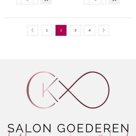
Life.Liss
Liss
Deze optie
€44,50
Disciplining
Perfect
kan gekozen
Shampoo
-
worden op de
aantal
Smoothing
productpagina
Fluid
aantal
1
2
3
4