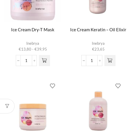
aantal
Ice Cream Dry-T Mask
Ice Cream Keratin – Oil Elixir
Dit product
Inebrya
Inebrya
heeft
Prijsklasse:
€
13,80
-
€
39,95
€
23,65
meerdere
€13,80
variaties.
tot
Ice
Ice
Deze optie
€39,95
Cream
Cream
kan gekozen
Dry-
Keratin
worden op de
T
-
productpagina
Mask
Oil
aantal
Elixir
aantal