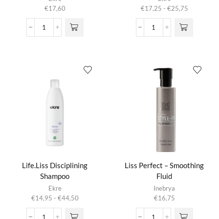
heeft
Prijsklasse:
€
17,60
€
17,25
-
€
25,75
meerdere
€17,25
variaties.
tot
Life.Liss
Life.Liss
Deze optie
€25,75
Disciplining
Disciplining
kan gekozen
Cream
Mask
worden op de
aantal
aantal
productpagina
Life.Liss Disciplining
Liss Perfect – Smoothing
Shampoo
Fluid
Dit product
Ekre
Inebrya
heeft
Prijsklasse:
€
14,95
-
€
44,50
€
16,75
meerdere
€14,95
variaties.
tot