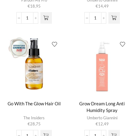
Pardon My Fro
Umberto Giannini
€
18,95
€
14,49
FroFusion
Fuzz-
Hair
Off™
&
Control
Scalp
Clay
Oil
aantal
aantal
Go With The Glow Hair Oil
Grow Dream Long Anti
Humidity Spray
The Insiders
Umberto Giannini
€
28,75
€
12,49