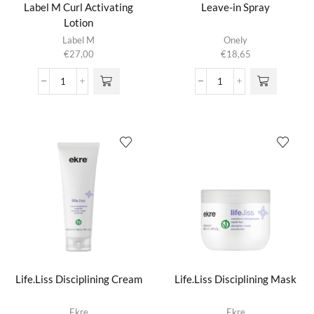
Label M Curl Activating
Leave-in Spray
Lotion
Label M
Onely
€
27,00
€
18,65
Label
Leave-
M
in
Curl
Spray
Activating
aantal
Lotion
aantal
Life.Liss Disciplining Cream
Life.Liss Disciplining Mask
Dit product
Ekre
Ekre