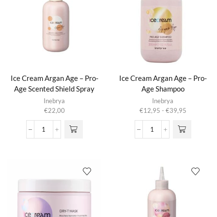
Age
Age
Frizz-
Mask
Free
aantal
Spray
aantal
Ice Cream Argan Age – Pro-
Ice Cream Argan Age – Pro-
Age Scented Shield Spray
Age Shampoo
Dit product
Inebrya
Inebrya
heeft
Prijsklasse:
€
22,00
€
12,95
-
€
39,95
meerdere
€12,95
variaties.
tot
Ice
Ice
Deze optie
€39,95
Cream
Cream
kan gekozen
Argan
Argan
worden op de
Age
Age
productpagina
-
-
Pro-
Pro-
Age
Age
Scented
Shampoo
Shield
aantal
Spray