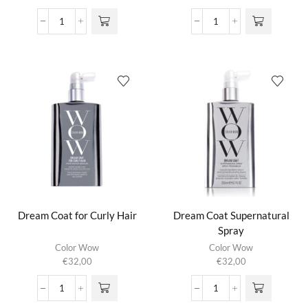
meerdere
€9,95
variaties.
tot
Defrizz
Detangler
Deze optie
€24,95
Cream
Leave
kan gekozen
NEW
In
worden op de
aantal
Conditioner
productpagina
aantal
Dream Coat for Curly Hair
Dream Coat Supernatural
Spray
Color Wow
Color Wow
€
32,00
€
32,00
Dream
Dream
Coat
Coat