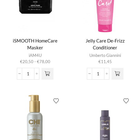
iSMOOTH HomeCare
Jelly Care De-Frizz
Masker
Conditioner
Dit product
iAM4U
Umberto Giannini
heeft
Prijsklasse:
€
20,50
-
€
78,00
€
11,45
meerdere
€20,50
variaties.
tot
iSMOOTH
Jelly
Deze optie
€78,00
HomeCare
Care
kan gekozen
Masker
De-
worden op de
aantal
Frizz
productpagina
Conditioner
aantal