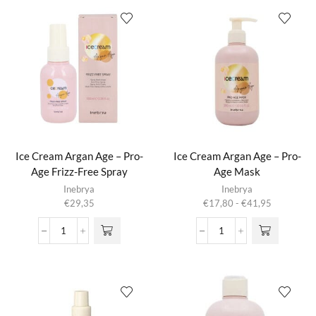
aantal
Conditioner
aantal
Ice Cream Argan Age – Pro-
Ice Cream Argan Age – Pro-
Age Frizz-Free Spray
Age Mask
Dit product
Inebrya
Inebrya
heeft
Prijsklasse:
€
29,35
€
17,80
-
€
41,95
meerdere
€17,80
variaties.
tot
Ice
Ice
Deze optie
€41,95
Cream
Cream
kan gekozen
Argan
Argan
worden op de
Age
Age
productpagina
-
-
Pro-
Pro-