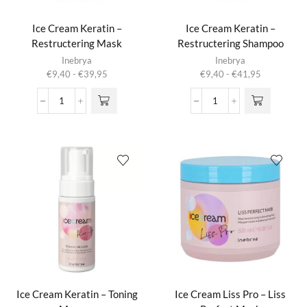
Ice Cream Keratin –
Ice Cream Keratin –
Restructering Mask
Restructering Shampoo
Dit product
Dit product
Inebrya
Inebrya
heeft
heeft
Prijsklasse:
Prijsklasse:
€
9,40
-
€
39,95
€
9,40
-
€
41,95
meerdere
meerdere
€9,40
€9,40
variaties.
variaties.
tot
tot
Ice
Ice
Deze optie
Deze optie
€39,95
€41,95
Cream
Cream
kan gekozen
kan gekozen
Keratin
Keratin
worden op de
worden op de
-
-
productpagina
productpagina
Restructering
Restructering
Mask
Shampoo
aantal
aantal
Ice Cream Keratin – Toning
Ice Cream Liss Pro – Liss