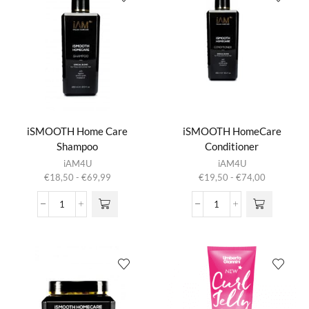
iSMOOTH Home Care
iSMOOTH HomeCare
Shampoo
Conditioner
Dit product
Dit product
iAM4U
iAM4U
heeft
heeft
Prijsklasse:
Prijsklasse:
€
18,50
-
€
69,99
€
19,50
-
€
74,00
meerdere
meerdere
€18,50
€19,50
variaties.
variaties.
tot
tot
iSMOOTH
iSMOOTH
Deze optie
Deze optie
€69,99
€74,00
Home
HomeCare
kan gekozen
kan gekozen
Care
Conditioner
worden op de
worden op de
Shampoo
aantal
productpagina
productpagina
aantal