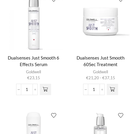
Dualsenses Just Smooth 6
Dualsenses Just Smooth
Effects Serum
60Sec Treatment
Dit product
Goldwell
Goldwell
heeft
Prijsklasse:
€
23,15
€
21,20
-
€
37,15
meerdere
€21,20
variaties.
tot
Dualsenses
Dualsenses
Deze optie
€37,15
Just
Just
kan gekozen
Smooth
Smooth
worden op de
6
60Sec
productpagina
Effects
Treatment
Serum
aantal
aantal