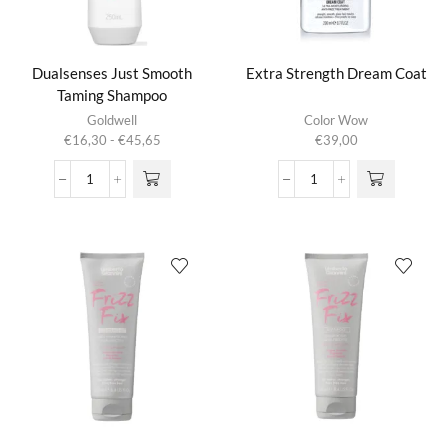
Dualsenses Just Smooth
Extra Strength Dream Coat
Taming Shampoo
Dit product
Goldwell
Color Wow
heeft
Prijsklasse:
€
16,30
-
€
45,65
€
39,00
meerdere
€16,30
variaties.
tot
Dualsenses
Extra
Deze optie
€45,65
Just
Strength
kan gekozen
Smooth
Dream
worden op de
Taming
Coat
productpagina
Shampoo
aantal
aantal