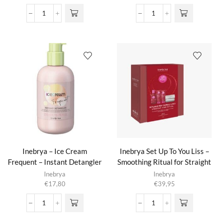
€12,95
variaties.
tot
Ice
Illuminate
Deze optie
€39,95
Cream
&
kan gekozen
Liss
Shine
worden op de
Pro
Anti-
productpagina
-
Humidity
Liss
Treatment
Perfect
aantal
Shampoo
aantal
Inebrya – Ice Cream
Inebrya Set Up To You Liss –
Frequent – Instant Detangler
Smoothing Ritual for Straight
Hair
Inebrya
Inebrya
€
17,80
€
39,95
Inebrya
Inebrya
-
Set