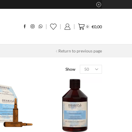
€
0,00
0
Return to previous page
Products
Show
per
page