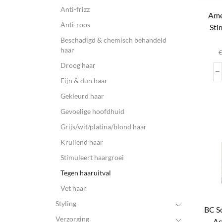
Anti-frizz
Ame
Anti-roos
Sti
D
Co
Beschadigd & chemisch behandeld
haar
Droog haar
var
Fijn & dun haar
Gekleurd haar
wo
pr
Gevoelige hoofdhuid
Grijs/wit/platina/blond haar
Krullend haar
Stimuleert haargroei
Tegen haaruitval
Vet haar
Styling
BC S
Verzorging
Ac