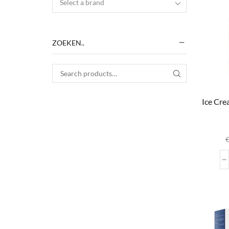
Select a brand
ZOEKEN..
Search for:
SEARCH
Ice Cr
D
var
wo
pr