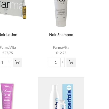
oir Lotion
Noir Shampoo
FarmaVita
FarmaVita
€
27,75
€
12,75
Noir
Noir
Lotion
Shampoo
aantal
aantal