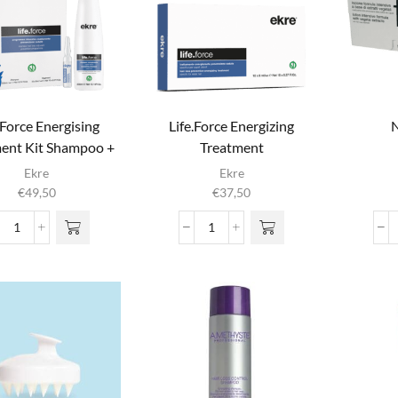
.Force Energising
Life.Force Energizing
N
ent Kit Shampoo +
Treatment
Treatment
Ekre
Ekre
€
49,50
€
37,50
Life.Force
Life.Force
Energising
Energizing
Treatment
Treatment
Kit
aantal
Shampoo
+
Treatment
aantal