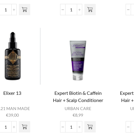
Bioxil
Diagnostic
Shampoo
Vegetal
aantal
Placenta
Ampoules
aantal
Elixer 13
Expert Biotin & Caffein
Expert
Hair + Scalp Conditioner
Hair 
.21 MAN MADE
URBAN CARE
U
€
39,00
€
8,99
Elixer
Expert