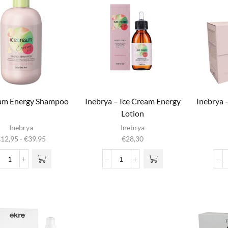
eam Energy Shampoo
Inebrya – Ice Cream Energy
Inebrya 
Lotion
it product
Inebrya
Inebrya
heeft
Prijsklasse:
€
12,95
-
€
39,95
€
28,30
meerdere
€12,95
iaties. Deze
tot
Ice
Inebrya
optie kan
€39,95
Cream
-
gekozen
Energy
Ice
rden op de
Shampoo
Cream
oductpagina
aantal
Energy
Lotion
aantal