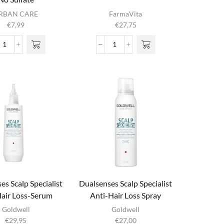
RBAN CARE
FarmaVita
€
7,99
€
27,75
Biotin
Bioxil
&
Lotion
Keratin
aantal
Shampoo
No
Sulfate
aantal
es Scalp Specialist
Dualsenses Scalp Specialist
Hair Loss-Serum
Anti-Hair Loss Spray
Goldwell
Goldwell
€
29,95
€
27,00