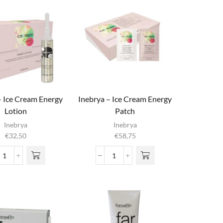
Fall
Pack
aantal
– Ice Cream Energy
Inebrya – Ice Cream Energy
Lotion
Patch
Inebrya
Inebrya
€
32,50
€
58,75
Inebrya
Inebrya
-
-
Ice
Ice
Cream
Cream
Energy
Energy
Lotion
Patch
aantal
aantal