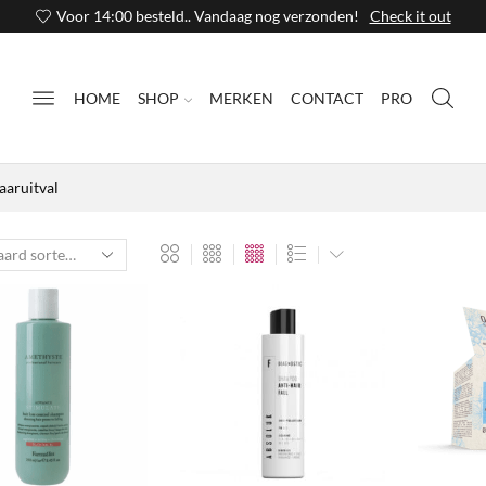
Voor 14:00 besteld.. Vandaag nog verzonden!
Check it out
HOME
SHOP
MERKEN
CONTACT
PRO
aaruitval