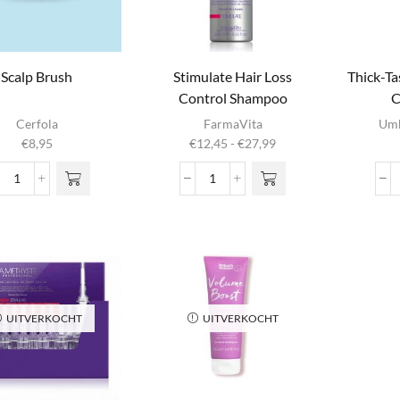
Scalp Brush
Stimulate Hair Loss
Thick-Ta
Control Shampoo
C
Dit product
Cerfola
FarmaVita
Umb
heeft
Prijsklasse:
€
8,95
€
12,45
-
€
27,99
meerdere
€12,45
variaties. Deze
tot
Scalp
Stimulate
optie kan
€27,99
Brush
Hair
gekozen
aantal
Loss
worden op de
Control
productpagina
Shampoo
aantal
UITVERKOCHT
UITVERKOCHT