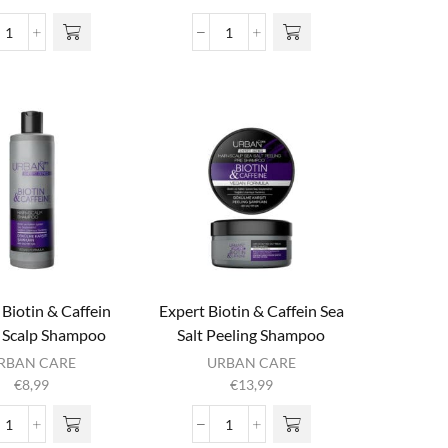
Dualsenses
Dualsenses
Scalp
Scalp
Specialist
Specialist
Anti
Anti-
Hair
Hair
Loss-
Loss
Serum
Spray
aantal
aantal
 Biotin & Caffein
Expert Biotin & Caffein Sea
+ Scalp Shampoo
Salt Peeling Shampoo
RBAN CARE
URBAN CARE
€
8,99
€
13,99
Expert
Expert