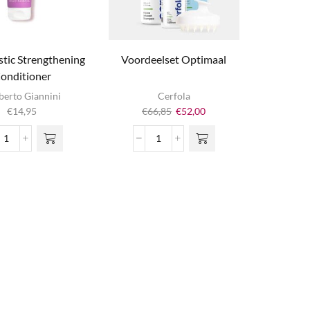
stic Strengthening
Voordeelset Optimaal
onditioner
erto Giannini
Cerfola
Oorspronkelijke
Huidige
€
14,95
€
66,85
€
52,00
prijs
prijs
was:
is:
Thick-
Voordeelset
€66,85.
€52,00.
Tastic
Optimaal
Strengthening
aantal
Conditioner
aantal