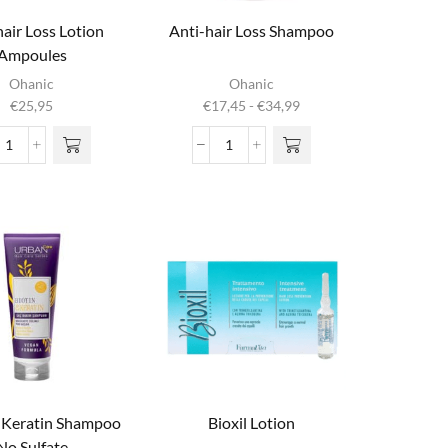
hair Loss Lotion
Anti-hair Loss Shampoo
Ampoules
Dit product
Ohanic
Ohanic
heeft
Prijsklasse:
€
25,95
€
17,45
-
€
34,99
meerdere
€17,45
variaties. Deze
tot
Anti-
Anti-
optie kan
€34,99
hair
hair
gekozen
Loss
Loss
worden op de
Lotion
Shampoo
productpagina
Ampoules
aantal
aantal
& Keratin Shampoo
Bioxil Lotion
No Sulfate