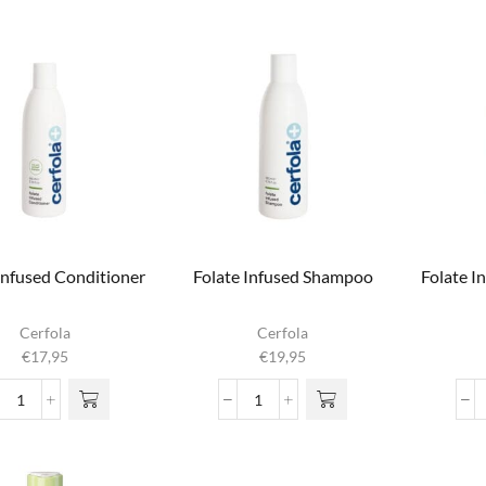
13
Biotin
aantal
&
Caffein
Hair
+
Scalp
Conditioner
aantal
Infused Conditioner
Folate Infused Shampoo
Folate I
Cerfola
Cerfola
€
17,95
€
19,95
Folate
Folate
Infused
Infused
Conditioner
Shampoo
aantal
aantal