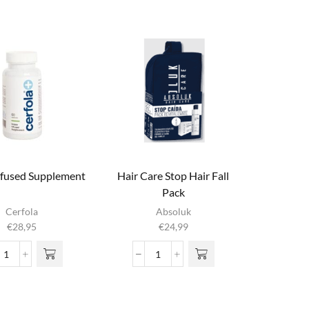
Biotin
Biotin
&
&
Caffein
Caffein
Hair
Sea
+
Salt
Scalp
Peeling
Shampoo
Shampoo
aantal
aantal
nfused Supplement
Hair Care Stop Hair Fall
Pack
Cerfola
Absoluk
€
28,95
€
24,99
Folate
Hair
Infused
Care
Supplement
Stop
aantal
Hair