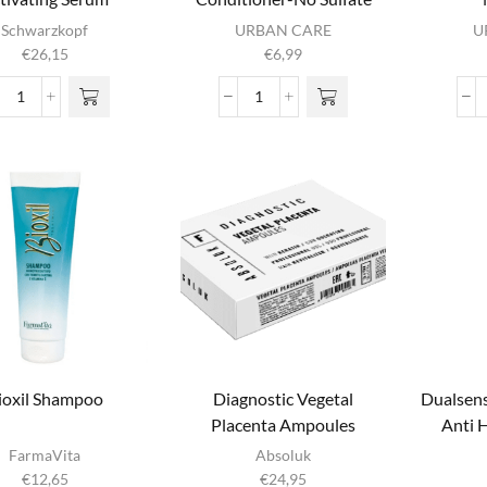
Schwarzkopf
URBAN CARE
U
€
26,15
€
6,99
BC
Biotin
Scalp
&
Genesis
Keratin
Root
Conditioner-
Activating
No
Serum
Sulfate
aantal
aantal
ioxil Shampoo
Diagnostic Vegetal
Dualsens
Placenta Ampoules
Anti 
FarmaVita
Absoluk
€
12,65
€
24,95