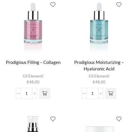
aantal
Prodigious Filling – Collagen
Prodigious Moisturizing –
Hyaluronic Acid
Gli Elementi
Gli Elementi
€
48,00
€
48,00
Prodigious
Prodigious
Filling
Moisturizing
-
-
Collagen
Hyaluronic
aantal
Acid
aantal