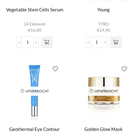
Vegetable Stem Cells Serum
Young
Gli Elementi
TYRO
€
56,00
€
24,90
Vegetable
Young
Stem
aantal
Cells
Serum
aantal
UITVERKOCHT
UITVERKOCHT
Geothermal Eye Contour
Golden Glow Mask