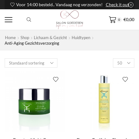
Voor 14:00 besteld.. Vandaag nog verzonden!
Check it out
€
0,00
0
Home
Shop
Lichaam & Gezicht
Huidtypen
Anti-Aging Gezichtsverzorging
Products
per
page