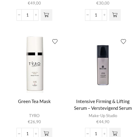
€
49,00
€
30,00
Filler
Geothermal
Cream
Fresh
aantal
Eye
Gel
aantal
Green Tea Mask
Intensive Firming & Lifting
Serum – Verstevigend Serum
TYRO
Make-Up Studio
€
26,90
€
44,90
Green
Intensive