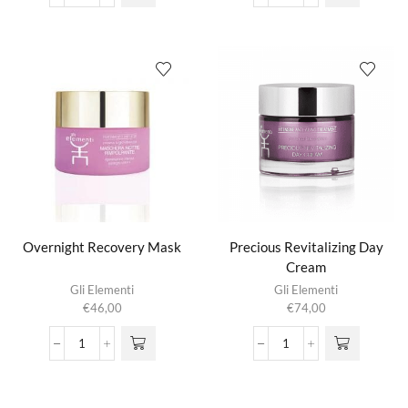
Tea
Firming
Mask
&
aantal
Lifting
Serum
-
Verstevigend
Serum
aantal
Overnight Recovery Mask
Precious Revitalizing Day
Cream
Gli Elementi
Gli Elementi
€
46,00
€
74,00
Overnight
Precious
Recovery
Revitalizing
Mask
Day
aantal
Cream