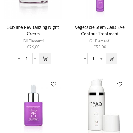
Sublime Revitalizing Night
Vegetable Stem Cells Eye
Cream
Contour Treatment
Gli Elementi
Gli Elementi
€
76,00
€
55,00
Sublime
Vegetable
Revitalizing
Stem
Night
Cells
Cream
Eye
aantal
Contour
Treatment
aantal