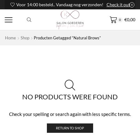
Voor 14:00 besteld.. Vandaag nog verzonden!
Check it out
€
0,00
0
Home
Shop
Producten Getagged “Natural Brows”
NO PRODUCTS WERE FOUND
Check your spelling or search again with less specific terms.
RETURN TO SHOP