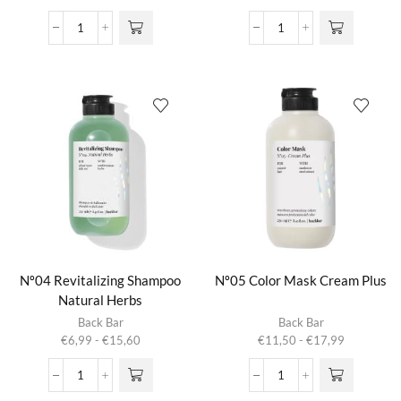
meerdere
meerdere
€9,45
€6,99
variaties.
variaties.
tot
tot
Nº02
Nº03
Deze optie
Deze optie
€16,95
€15,50
Restore
Gentle
kan gekozen
kan gekozen
Conditioner
Shampoo
worden op de
worden op de
Betacarotene
Oats
productpagina
productpagina
aantal
&
Lavender
aantal
Nº04 Revitalizing Shampoo
Nº05 Color Mask Cream Plus
Natural Herbs
Dit product
Dit product
Back Bar
Back Bar
heeft
heeft
Prijsklasse:
Prijsklasse:
€
6,99
-
€
15,60
€
11,50
-
€
17,99
meerdere
meerdere
€6,99
€11,50
variaties.
variaties.
tot
tot
Nº04
Nº05
Deze optie
Deze optie
€15,60
€17,99
Revitalizing
Color
kan gekozen
kan gekozen