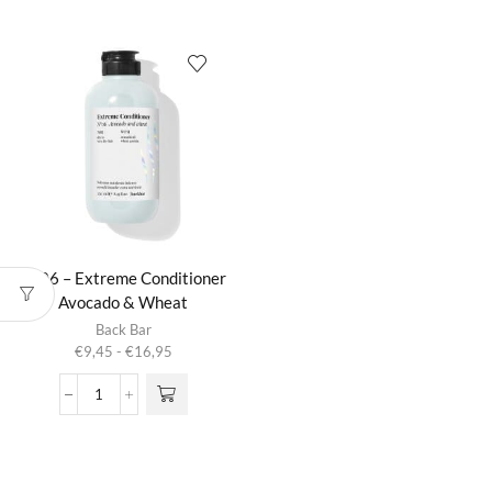
Shampoo
Mask
worden op de
worden op de
Natural
Cream
productpagina
productpagina
Herbs
Plus
aantal
aantal
Nº06 – Extreme Conditioner
Avocado & Wheat
Dit product
Back Bar
heeft
Prijsklasse:
€
9,45
-
€
16,95
meerdere
€9,45
variaties.
tot
Nº06
Deze optie
€16,95
-
kan gekozen
Extreme
worden op de
Conditioner
productpagina
Avocado