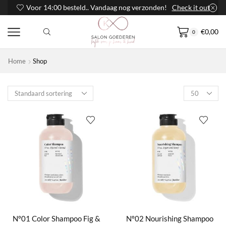
Voor 14:00 besteld.. Vandaag nog verzonden!
Check it out
€
0,00
0
Home
Shop
Products
per
page
Nº01 Color Shampoo Fig &
Nº02 Nourishing Shampoo