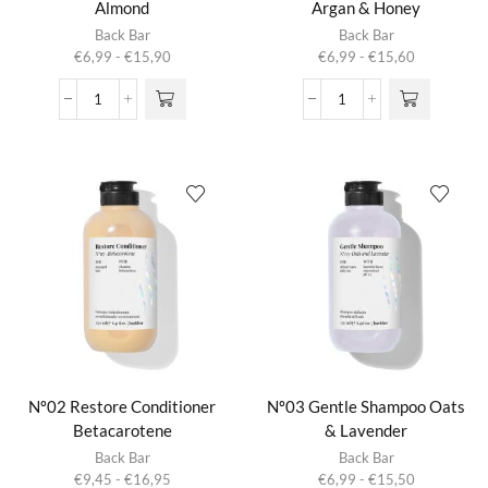
Almond
Argan & Honey
Dit product
Dit product
Back Bar
Back Bar
heeft
heeft
Prijsklasse:
Prijsklasse:
€
6,99
-
€
15,90
€
6,99
-
€
15,60
meerdere
meerdere
€6,99
€6,99
variaties.
variaties.
tot
tot
Nº01
Nº02
Deze optie
Deze optie
€15,90
€15,60
Color
Nourishing
kan gekozen
kan gekozen
Shampoo
Shampoo
worden op de
worden op de
Fig
Argan
productpagina
productpagina
&
&
Almond
Honey
aantal
aantal
Nº02 Restore Conditioner
Nº03 Gentle Shampoo Oats
Betacarotene
& Lavender
Dit product
Dit product
Back Bar
Back Bar
heeft
heeft
Prijsklasse:
Prijsklasse:
€
9,45
-
€
16,95
€
6,99
-
€
15,50