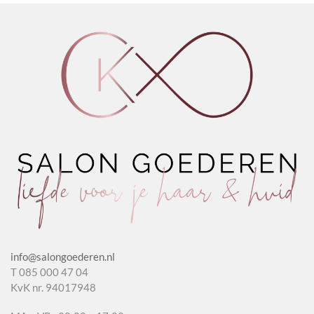
&
Wheat
aantal
info@salongoederen.nl
T 085 000 47 04
KvK nr. 94017948