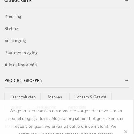
CATEGORIEËN
Kleuring
Styling
Verzorging
Baardverzorging
Alle categorieën
PRODUCT GROEPEN
Haarproducten
Mannen
Lichaam & Gezicht
Styling
Haarkleuring
Verzorging
We gebruiken cookies om ervoor te zorgen dat onze site zo
soepel mogelijk draait. Als je doorgaat met het gebruiken van
Al onze goederen zijn inclusief
BTW afgebeeld in onze shop!
deze site, gaan we ervan uit dat je ermee instemt. We