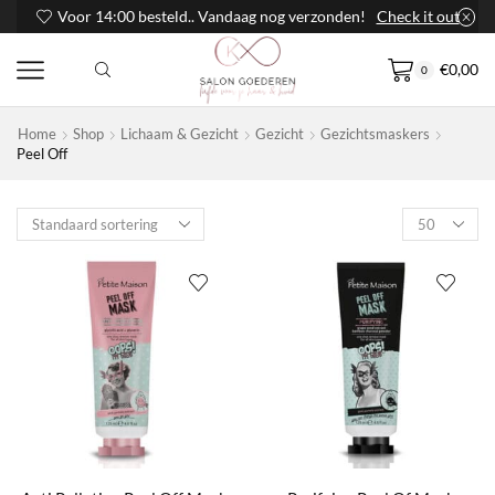
Voor 14:00 besteld.. Vandaag nog verzonden!
Check it out
€
0,00
0
Home
Shop
Lichaam & Gezicht
Gezicht
Gezichtsmaskers
Peel Off
Products
per
page