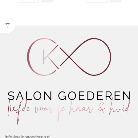
Peel
Peel
Off
Off
Mask
Mask
Purifying
Sebum
aantal
Control
aantal
info@salongoederen.nl