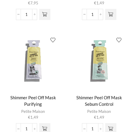
€
7,95
€
1,49
Sebum
Shimmer
Control
Peel
Peel
Off
Of
Mask
Mask
Anti
aantal
Pollution
aantal
Shimmer Peel Off Mask
Shimmer Peel Off Mask
Purifying
Sebum Control
Petite Maison
Petite Maison
€
1,49
€
1,49
Shimmer
Shimmer