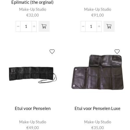
Epilmatic (the orginal)
Make-Up Studio
Make-Up Studio
€
32,00
€
91,00
Automatische
Black
Pincet
Beauty
-
Bag
Epilmatic
aantal
(the
orginal)
aantal
Etui voor Penselen
Etui voor Penselen Luxe
Make-Up Studio
Make-Up Studio
€
49,00
€
35,00