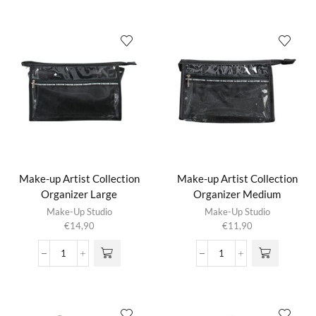
aantal
-
Sliced
Sponge
Block
(40
pcs)
-
White
aantal
Make-up Artist Collection
Make-up Artist Collection
Organizer Large
Organizer Medium
Make-Up Studio
Make-Up Studio
€
14,90
€
11,90
Make-
Make-
up
up
Artist
Artist
Collection
Collection
Organizer
Organizer