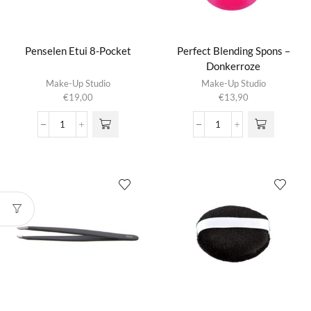
Penselen Etui 8-Pocket
Perfect Blending Spons –
Donkerroze
Make-Up Studio
Make-Up Studio
€
19,00
€
13,90
Penselen
Perfect
Etui
Blending
8-
Spons
Pocket
-
aantal
Donkerroze
aantal