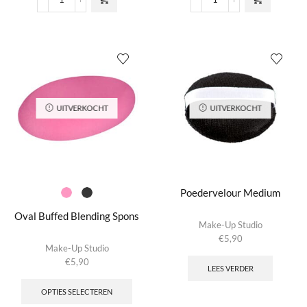
Professionele
Wedged
Heup
Sponge
Etui
Block
voor
(8
Penselen
pcs)
(Low
-
Toxin)
White
aantal
aantal
UITVERKOCHT
UITVERKOCHT
Poedervelour Medium
Oval Buffed Blending Spons
Make-Up Studio
€
5,90
Make-Up Studio
€
5,90
LEES VERDER
Dit
product
OPTIES SELECTEREN
heeft