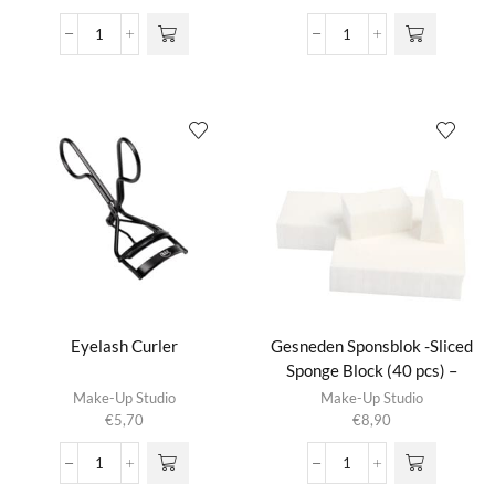
Etui
Etui
voor
voor
Penselen
Penselen
aantal
Luxe
aantal
Eyelash Curler
Gesneden Sponsblok -Sliced
Sponge Block (40 pcs) –
White
Make-Up Studio
Make-Up Studio
€
5,70
€
8,90
Eyelash
Gesneden
Curler
Sponsblok