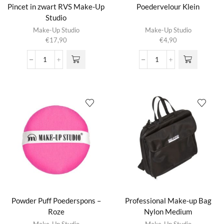
Pincet in zwart RVS Make-Up
Poedervelour Klein
Studio
Make-Up Studio
Make-Up Studio
€
17,90
€
4,90
Pincet
Poedervelour
in
Klein
zwart
aantal
RVS
Make-
Up
Studio
aantal
Powder Puff Poederspons –
Professional Make-up Bag
Roze
Nylon Medium