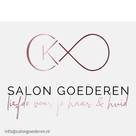
meerdere
variaties.
Deze
optie
kan
gekozen
worden
op
de
productpagina
info@salongoederen.nl