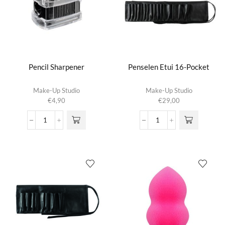
Pencil Sharpener
Penselen Etui 16-Pocket
Make-Up Studio
Make-Up Studio
€
4,90
€
29,00
Pencil
Penselen
Sharpener
Etui
aantal
16-
Pocket
aantal