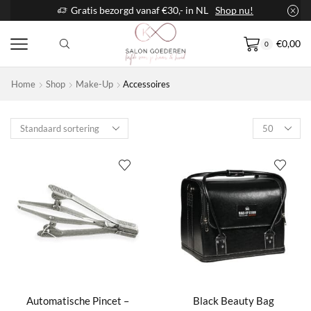
Gratis bezorgd vanaf €30,- in NL
Shop nu!
€
0,00
0
Home
Shop
Make-Up
Accessoires
Products
per
page
Automatische Pincet –
Black Beauty Bag