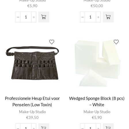
Make-Up Studio
Make-Up Studio
€
5,90
€
50,00
Powder
Professional
Puff
Make-
Poederspons
up
-
Bag
Roze
Nylon
aantal
Medium
aantal
Professionele Heup Etui voor
Wedged Sponge Block (8 pcs)
Penselen (Low Toxin)
– White
Make-Up Studio
Make-Up Studio
€
39,50
€
5,90