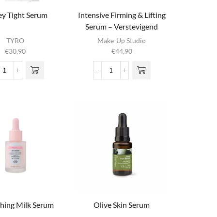
y Tight Serum
Intensive Firming & Lifting
Serum – Verstevigend
Serum
TYRO
Make-Up Studio
€
30,90
€
44,90
Honey
Intensive
Tight
Firming
Serum
&
aantal
Lifting
Serum
-
Verstevigend
Serum
aantal
hing Milk Serum
Olive Skin Serum