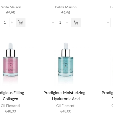
Petite Maison
Petite Maison
P
€
9,95
€
9,95
Mattifying
Moisturizer
Milk
Serum
Serum
aantal
aantal
digious Filling –
Prodigious Moisturizing –
Prodig
Collagen
Hyaluronic Acid
Gli Elementi
Gli Elementi
€
48,00
€
48,00