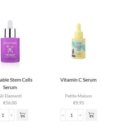
Hyaluronic
Multi
Acid
Peptide
aantal
Serum
aantal
able Stem Cells
Vitamin C Serum
Serum
Gli Elementi
Petite Maison
€
56,00
€
9,95
Vegetable
Vitamin
Stem
C
Cells
Serum
Serum
aantal