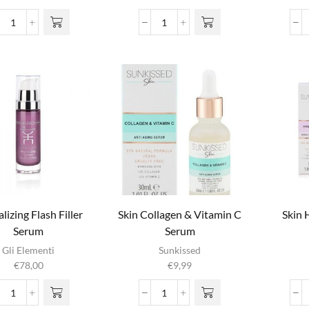
Prodigious
Prodigious
Filling
Moisturizing
-
-
Collagen
Hyaluronic
aantal
Acid
aantal
alizing Flash Filler
Skin Collagen & Vitamin C
Skin 
Serum
Serum
Gli Elementi
Sunkissed
€
78,00
€
9,99
Revitalizing
Skin