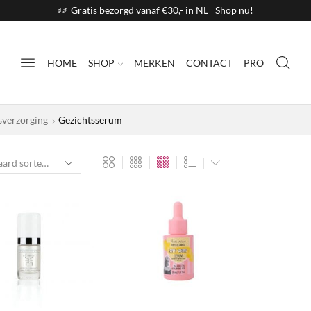
Gratis bezorgd vanaf €30,- in NL
Shop nu!
HOME
SHOP
MERKEN
CONTACT
PRO
sverzorging
Gezichtsserum