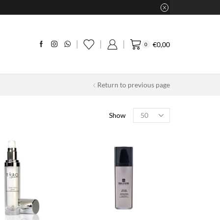
€
0,00
0
Return to previous page
Products
Show
per
page