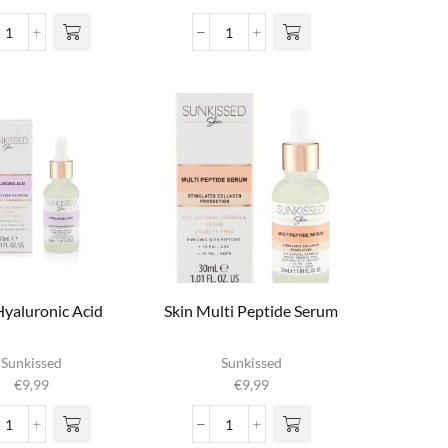
Prodigious
Regenerating
Radiance
Milk
-
Serum
Vitamin
aantal
C
aantal
Hyaluronic Acid
Skin Multi Peptide Serum
Sunkissed
Sunkissed
€
9,99
€
9,99
Skin
Skin