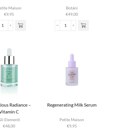
etite Maison
Botáni
€
9,95
€
49,00
Nourishing
Olive
Milk
Skin
Serum
Serum
aantal
aantal
ious Radiance –
Regenerating Milk Serum
Vitamin C
Gli Elementi
Petite Maison
€
48,00
€
9,95