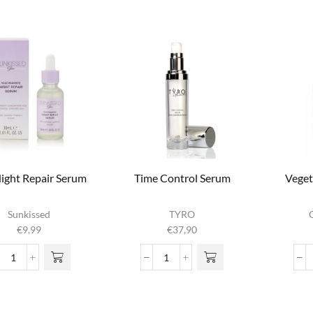
Flash
Collagen
Filler
&
Serum
Vitamin
aantal
C
Serum
aantal
Night Repair Serum
Time Control Serum
Veget
Sunkissed
TYRO
€
9,99
€
37,90
Skin
Time
Night
Control
Repair
Serum
Serum
aantal