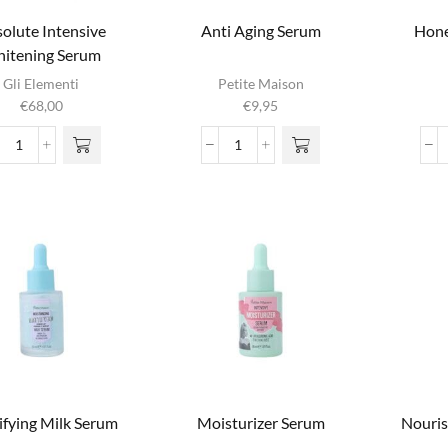
olute Intensive
Anti Aging Serum
Hone
itening Serum
Gli Elementi
Petite Maison
€
68,00
€
9,95
Absolute
Anti
Intensive
Aging
Whitening
Serum
Serum
aantal
aantal
ifying Milk Serum
Moisturizer Serum
Nouris