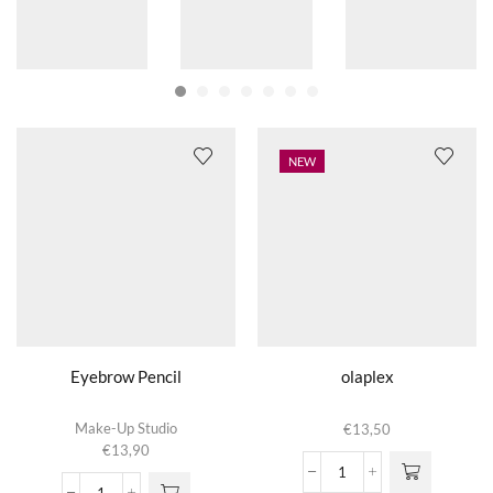
NEW
Eyebrow Pencil
olaplex
Dit product
Make-Up Studio
€
13,50
heeft
€
13,90
meerdere
olaplex
variaties.