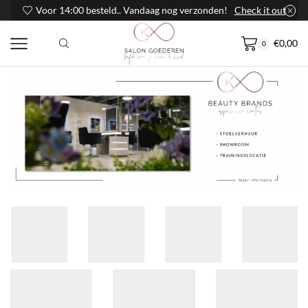
Voor 14:00 besteld.. Vandaag nog verzonden!
Check it out
€
0,00
0