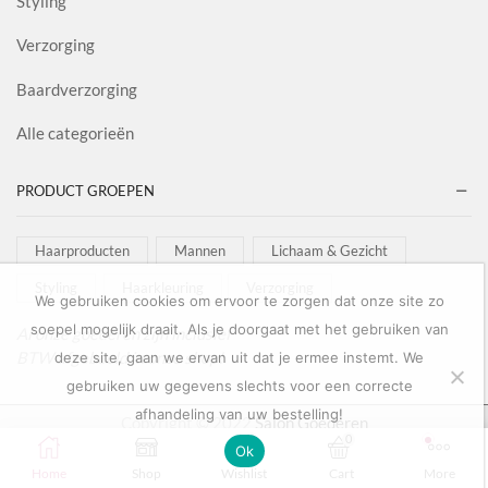
Styling
Verzorging
Baardverzorging
Alle categorieën
PRODUCT GROEPEN
Haarproducten
Mannen
Lichaam & Gezicht
Styling
Haarkleuring
Verzorging
We gebruiken cookies om ervoor te zorgen dat onze site zo
soepel mogelijk draait. Als je doorgaat met het gebruiken van
Al onze goederen zijn inclusief
BTW afgebeeld in onze shop!
deze site, gaan we ervan uit dat je ermee instemt. We
gebruiken uw gegevens slechts voor een correcte
afhandeling van uw bestelling!
Copyright © 2022
Salon Goederen
0
0
Ok
Home
Shop
Wishlist
Cart
More