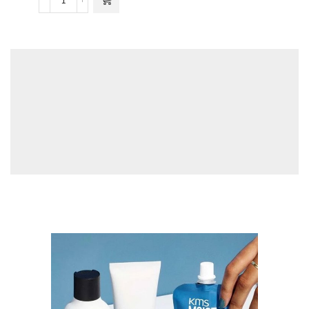
Eyebrow
aantal
Deze optie
Pencil
kan gekozen
aantal
worden op de
productpagina