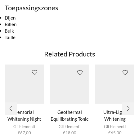
Toepassingszones
Dijen
Billen
Buik
Taille
Related Products
Sensorial
Geothermal
Ultra-Light
Whitening Night
Equilibrating Tonic
Whitening
Cream
Emulsion SPF 15
Gli Elementi
Gli Elementi
Gli Elementi
€
67,00
€
18,00
€
65,00