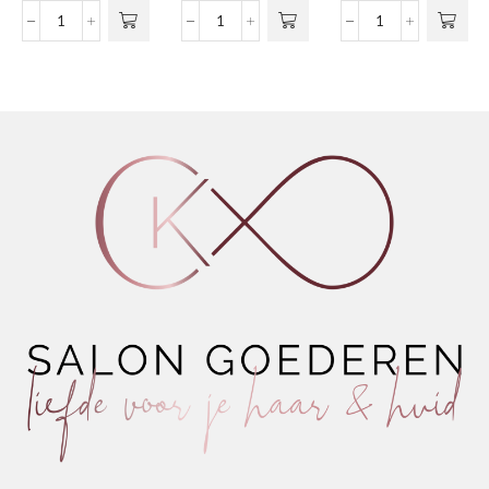
Sensorial
Geothermal
Ultra-
Whitening
Equilibrating
Light
Night
Tonic
Whitening
Cream
aantal
Emulsion
aantal
SPF
15
aantal