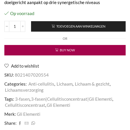
doelgericht aanpakt op drie synergetische niveaus
Op voorraad
TOEVOEGEN AAN WINKELWAGEN
Triphasic
Cellulite
OR
Concentrate
aantal
BUY NOW
Add to wishlist
SKU:
8021407020554
Categories:
Anti-cellulitis
,
Lichaam
,
Lichaam & gezicht
,
Lichaamsverzorging
Tags:
3-fasen
,
3-fasen|Cellulitisconcentraat|Gli Elementi
,
Cellulitisconcentraat
,
Gli Elementi
Merk:
Gli Elementi
Share: