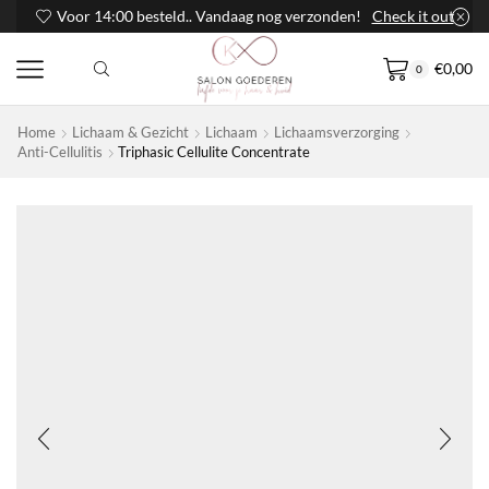
Voor 14:00 besteld.. Vandaag nog verzonden!
Check it out
€
0,00
0
Home
Lichaam & Gezicht
Lichaam
Lichaamsverzorging
Anti-Cellulitis
Triphasic Cellulite Concentrate