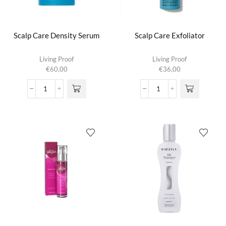
Scalp Care Density Serum
Scalp Care Exfoliator
Living Proof
Living Proof
€
60,00
€
36,00
Scalp
Scalp
Care
Care
Density
Exfoliator
Serum
aantal
aantal