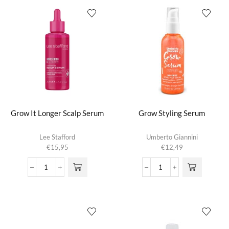
aantal
Grow It Longer Scalp Serum
Grow Styling Serum
Lee Stafford
Umberto Giannini
€
15,95
€
12,49
Grow
Grow
It
Styling
Longer
Serum
Scalp
aantal
Serum
aantal