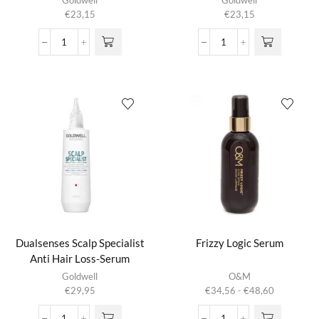
Goldwell
Goldwell
€
23,15
€
23,15
Dualsenses
Dualsenses
Just
Rich
Smooth
Repair
6
6
Effects
Effects
Serum
Serum
aantal
aantal
Dualsenses Scalp Specialist
Frizzy Logic Serum
Anti Hair Loss-Serum
Dit product
Goldwell
O&M
heeft
Prijsklasse:
€
29,95
€
34,56
-
€
48,60
meerdere
€34,56
variaties.
tot