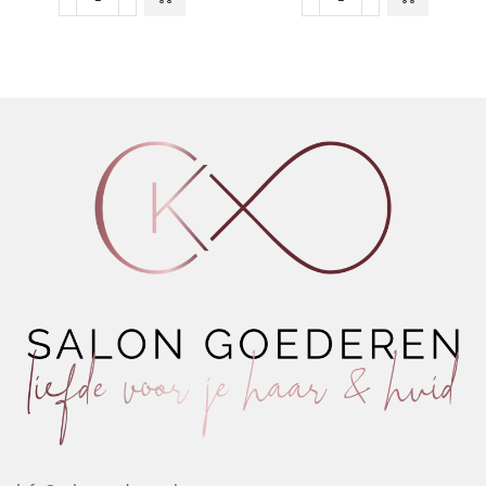
Umberto
URBAN
Giannini
CARE
CURL
Pink
STYLIST
Grapefruit
SET
&
aantal
Ginger
Serum
75ML
aantal