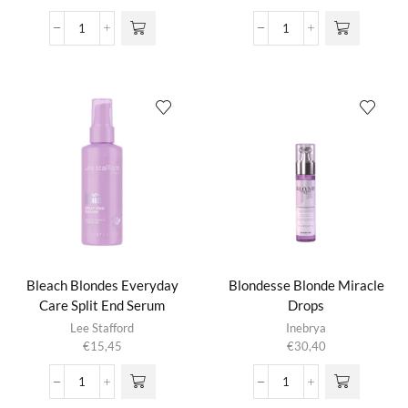
BC
Bleach
Scalp
Blondes
Genesis
Everyday
Root
Care
Activating
Golden
Serum
Girl
aantal
Oil
aantal
Bleach Blondes Everyday
Blondesse Blonde Miracle
Care Split End Serum
Drops
Lee Stafford
Inebrya
€
15,45
€
30,40
Bleach
Blondesse
Blondes
Blonde