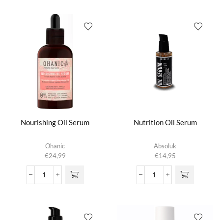
Frizz
Protector
Curl
Nourishing
Serum
Hair
aantal
Serum
aantal
Nourishing Oil Serum
Nutrition Oil Serum
Ohanic
Absoluk
€
24,99
€
14,95
Nourishing
Nutrition
Oil
Oil
Serum
Serum
aantal
aantal