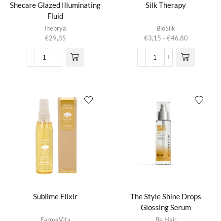
Shecare Glazed Illuminating
Silk Therapy
Fluid
Dit product
Inebrya
BioSilk
heeft
Prijsklasse:
€
29,35
€
3,15
-
€
46,80
meerdere
€3,15
variaties.
tot
Shecare
Silk
Deze optie
€46,80
Glazed
Therapy
kan gekozen
Illuminating
aantal
worden op de
Fluid
productpagina
aantal
Sublime Elixir
The Style Shine Drops
Glossing Serum
FarmaVita
Be Hair