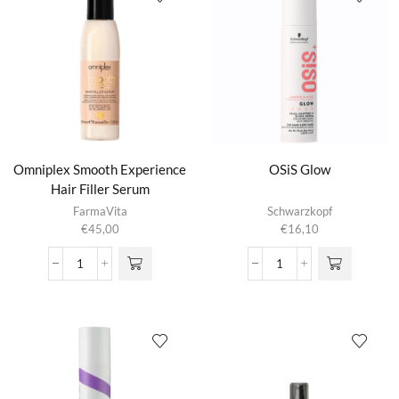
Omniplex Smooth Experience
OSiS Glow
Hair Filler Serum
FarmaVita
Schwarzkopf
€
45,00
€
16,10
Omniplex
OSiS
Smooth
Glow
Experience
aantal
Hair
Filler
Serum
aantal