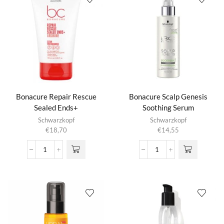
aantal
Bonacure Repair Rescue
Bonacure Scalp Genesis
Sealed Ends+
Soothing Serum
Schwarzkopf
Schwarzkopf
€
18,70
€
14,55
Bonacure
Bonacure
Repair
Scalp
Rescue
Genesis
Sealed
Soothing
Ends+
Serum
aantal
aantal