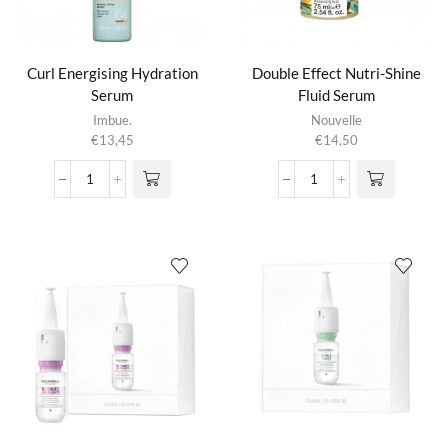
Curl Energising Hydration
Double Effect Nutri-Shine
Serum
Fluid Serum
Imbue.
Nouvelle
€
13,45
€
14,50
Curl
Double
Energising
Effect
Hydration
Nutri-
Serum
Shine
aantal
Fluid
Serum
aantal