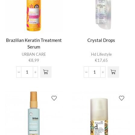
Brazilian Keratin Treatment
Crystal Drops
Serum
URBAN CARE
Hd Lifestyle
€
8,99
€
17,65
Brazilian
Crystal
Keratin
Drops
Treatment
aantal
Serum
aantal