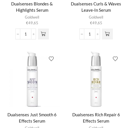
Dualsenses Blondes &
Dualsenses Curls & Waves
Highlights Serum
Leave-In Serum
Goldwell
Goldwell
€
49,65
€
49,65
Dualsenses
Dualsenses
Blondes
Curls
&
&
Highlights
Waves
Serum
Leave-
aantal
In
Serum
aantal
Dualsenses Just Smooth 6
Dualsenses Rich Repair 6
Effects Serum
Effects Serum