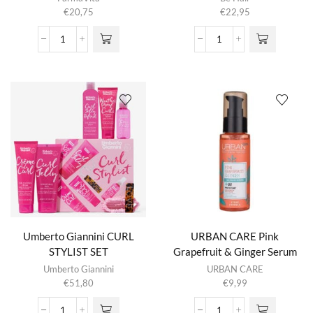
€
20,75
€
22,95
Sublime
The
Elixir
Style
aantal
Shine
Drops
Glossing
Serum
aantal
Umberto Giannini CURL
URBAN CARE Pink
STYLIST SET
Grapefruit & Ginger Serum
75ML
Umberto Giannini
URBAN CARE
€
51,80
€
9,99