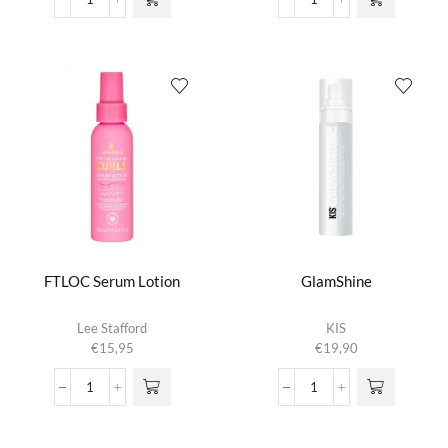
Dualsenses
Frizzy
Deze optie
€48,60
Scalp
Logic
kan gekozen
Specialist
Serum
worden op de
Anti
aantal
productpagina
Hair
Loss-
Serum
aantal
FTLOC Serum Lotion
GlamShine
Lee Stafford
KIS
€
15,95
€
19,90
FTLOC
GlamShine
Serum
aantal
Lotion