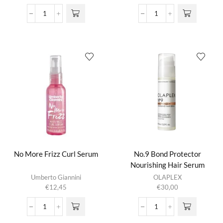
€15,95
variaties.
tot
Naturals
No
Deze optie
€27,50
-
Frizz
kan gekozen
Aloe
Smooth
worden op de
Serum
Styling
productpagina
aantal
Serum
aantal
No More Frizz Curl Serum
No.9 Bond Protector
Nourishing Hair Serum
Umberto Giannini
OLAPLEX
€
12,45
€
30,00
No
No.9
More
Bond