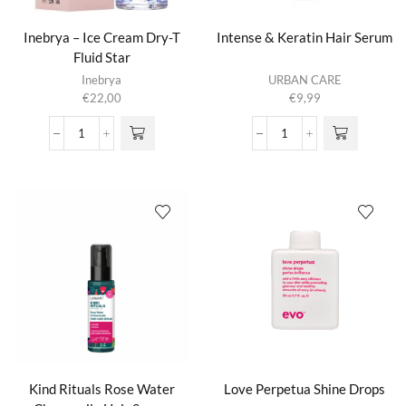
Inebrya – Ice Cream Dry-T
Intense & Keratin Hair Serum
Fluid Star
Inebrya
URBAN CARE
€
22,00
€
9,99
Inebrya
Intense
-
&
Ice
Keratin
Cream
Hair
Dry-
Serum
T
aantal
Fluid
Star
aantal
Kind Rituals Rose Water
Love Perpetua Shine Drops