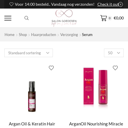
Voor 14:00 besteld.. Vandaag nog verzonden!
Check it out
€
0,00
0
Home
Shop
Haarproducten
Verzorging
Serum
Products
per
page
Argan Oil & Keratin Hair
ArganOil Nourishing Miracle