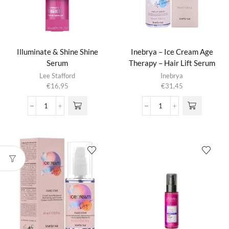
Illuminate & Shine Shine
Inebrya – Ice Cream Age
Serum
Therapy – Hair Lift Serum
Lee Stafford
Inebrya
€
16,95
€
31,45
Illuminate
Inebrya
&
-
Shine
Ice
Shine
Cream
Serum
Age
aantal
Therapy
-
Hair
Lift
Serum
aantal