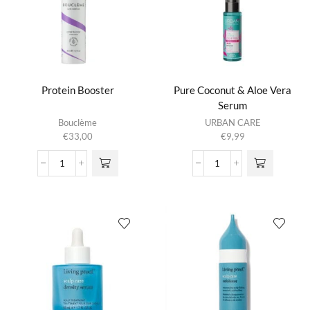
Protein Booster
Pure Coconut & Aloe Vera
Serum
Bouclème
URBAN CARE
€
33,00
€
9,99
Protein
Pure
Booster
Coconut
aantal
&
Aloe
Vera
Serum
aantal