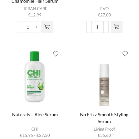
Chamomile Hair Serum
URBAN CARE
EVO
€
12,99
€
27,00
Kind
Love
Rituals
Perpetua
Rose
Shine
Water
Drops
Chamomile
aantal
Hair
Serum
aantal
Naturals – Aloe Serum
No Frizz Smooth Styling
Serum
Dit product
CHI
Living Proof
heeft
Prijsklasse:
€
15,95
-
€
27,50
€
35,60
meerdere