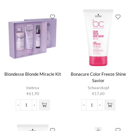
Everyday
Miracle
Care
Drops
Split
aantal
End
Serum
aantal
Blondesse Blonde Miracle Kit
Bonacure Color Freeze Shine
Savior
Inebrya
Schwarzkopf
€
61,90
€
17,60
Blondesse
Bonacure
Blonde
Color
Miracle
Freeze
Kit
Shine
aantal
Savior