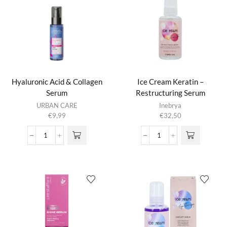
Hyaluronic Acid & Collagen
Ice Cream Keratin –
Serum
Restructuring Serum
URBAN CARE
Inebrya
€
9,99
€
32,50
Hyaluronic
Ice
Acid
Cream
&
Keratin
Collagen
-
Serum
Restructuring
aantal
Serum
aantal