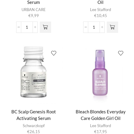
Serum
Oil
URBAN CARE
Lee Stafford
€
9,99
€
10,45
Argan
ArganOil
Oil
Nourishing
&
Miracle
Keratin
Oil
Hair
aantal
Serum
aantal
BC Scalp Genesis Root
Bleach Blondes Everyday
Activating Serum
Care Golden Girl Oil
Schwarzkopf
Lee Stafford
€
26,15
€
17,95