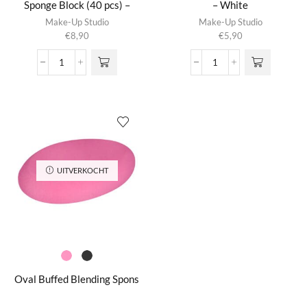
Sponge Block (40 pcs) –
– White
White
Make-Up Studio
Make-Up Studio
€
8,90
€
5,90
Gesneden
Wedged
Sponsblok
Sponge
-
Block
Sliced
(8
Sponge
pcs)
Block
-
(40
White
pcs)
aantal
UITVERKOCHT
-
White
aantal
Oval Buffed Blending Spons