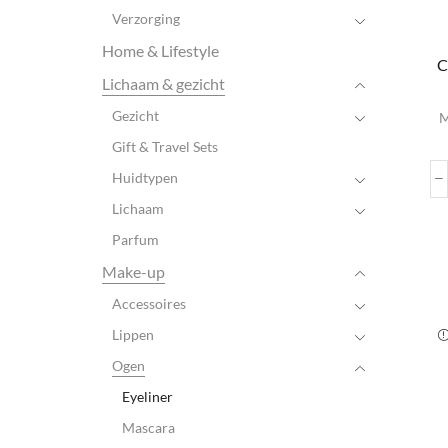
Verzorging
Home & Lifestyle
C
Lichaam & gezicht
D
Gezicht
M
Gift & Travel Sets
var
Huidtypen
Lichaam
wo
Parfum
pr
Make-up
Accessoires
Lippen
Ogen
Eyeliner
Mascara