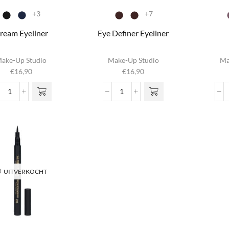
+3
+7
ream Eyeliner
Eye Definer Eyeliner
it product
Dit product
Di
ake-Up Studio
Make-Up Studio
Ma
heeft
heeft
€
16,90
€
16,90
meerdere
meerdere
m
iaties. Deze
variaties. Deze
vari
Cream
Eye
optie kan
optie kan
o
Eyeliner
Definer
gekozen
gekozen
g
aantal
Eyeliner
rden op de
worden op de
wor
aantal
oductpagina
productpagina
prod
UITVERKOCHT