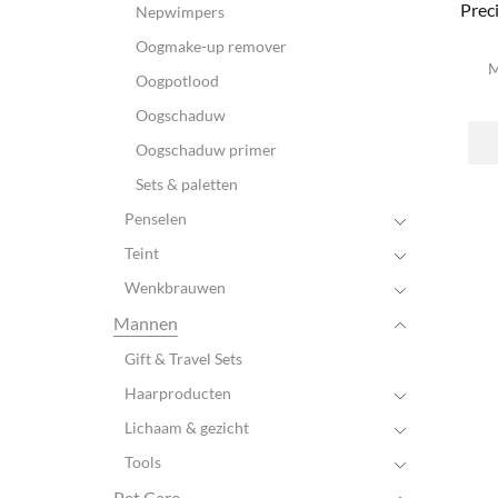
Prec
Nepwimpers
Oogmake-up remover
M
Oogpotlood
Oogschaduw
Oogschaduw primer
Sets & paletten
Penselen
Teint
Wenkbrauwen
Mannen
Gift & Travel Sets
Haarproducten
Lichaam & gezicht
Tools
Pet Care