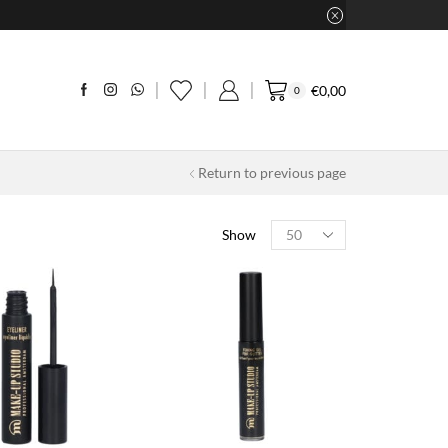
€
0,00
0
Return to previous page
Products
Show
per
page