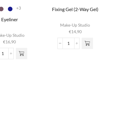
+3
Fixing Gel (2-Way Gel)
Eyeliner
Make-Up Studio
t product
€
14,90
ke-Up Studio
heeft
€
16,90
eerdere
Fixing
aties. Deze
Gel
Eyeliner
ptie kan
(2-
aantal
ekozen
Way
den op de
Gel)
uctpagina
aantal