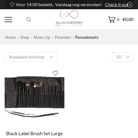
Voor 14:00 besteld.. Vandaag nog verzonden!
Check it out
€
0,00
0
Home
Shop
Make-Up
Penselen
Penselensets
Products
per
page
Black Label Brush Set Large