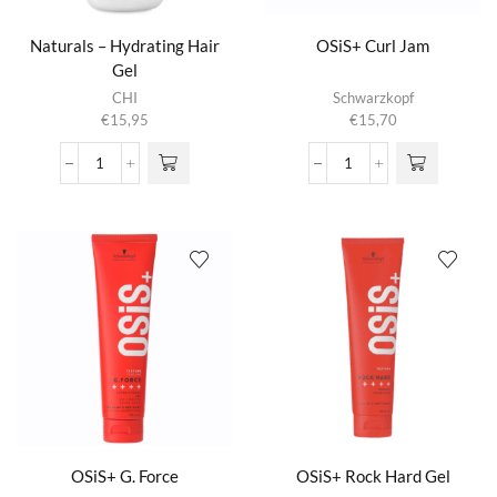
Naturals – Hydrating Hair
OSiS+ Curl Jam
Gel
CHI
Schwarzkopf
€
15,95
€
15,70
Naturals
OSiS+
-
Curl
Hydrating
Jam
Hair
aantal
Gel
aantal
OSiS+ G. Force
OSiS+ Rock Hard Gel