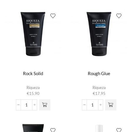
Extreme
Gel
Gel
aantal
aantal
Rock Solid
Rough Glue
Riqueza
Riqueza
€
15,90
€
17,95
Rock
Rough
Solid
Glue
aantal
aantal