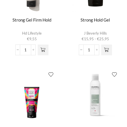
Strong Gel Firm Hold
Strong Hold Gel
Dit product
Hd Lifestyle
J Beverly Hills
heeft
Prijsklasse:
€
9,55
€
15,95
-
€
25,95
meerdere
€15,95
variaties.
tot
Strong
Strong
Deze optie
€25,95
Gel
Hold
kan gekozen
Firm
Gel
worden op de
Hold
aantal
productpagina
aantal