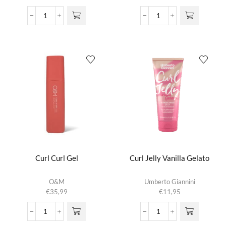
CLASSIC
Crunchy
Total
Bounce
Control
aantal
Gel
aantal
Curl Curl Gel
Curl Jelly Vanilla Gelato
O&M
Umberto Giannini
€
35,99
€
11,95
Curl
Curl
Curl
Jelly