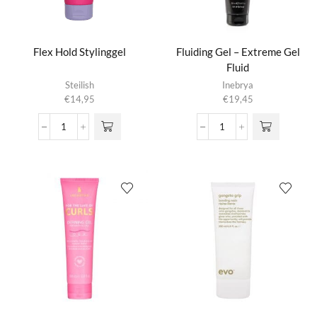
Flex Hold Stylinggel
Fluiding Gel – Extreme Gel
Fluid
Steilish
Inebrya
€
14,95
€
19,45
Flex
Fluiding
Hold
Gel
Stylinggel
-
aantal
Extreme
Gel
Fluid
aantal