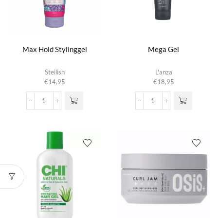
Max Hold Stylinggel
Mega Gel
Steilish
L'anza
€
14,95
€
18,95
Max
Mega
Hold
Gel
Stylinggel
aantal
aantal