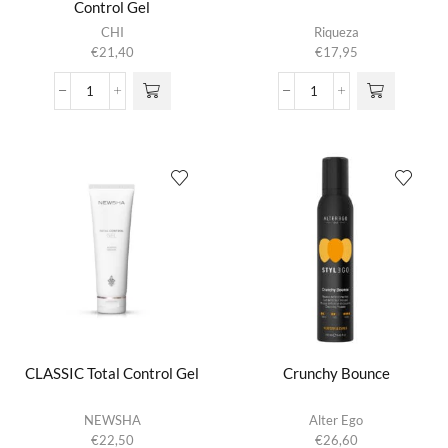
Control Gel
CHI
Riqueza
€
21,40
€
17,95
Aloe
Blue
Vera
Glue
with
aantal
Agave
Nectar
Control
Gel
aantal
CLASSIC Total Control Gel
Crunchy Bounce
NEWSHA
Alter Ego
€
22,50
€
26,60