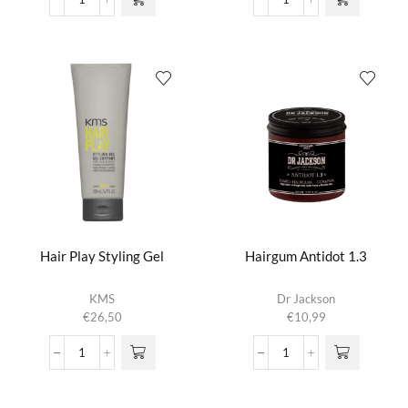
Glaze
Glue
Deze optie
€25,95
Me
aantal
kan gekozen
aantal
worden op de
productpagina
Hair Play Styling Gel
Hairgum Antidot 1.3
KMS
Dr Jackson
€
26,50
€
10,99
Hair
Hairgum
Play
Antidot
Styling
1.3