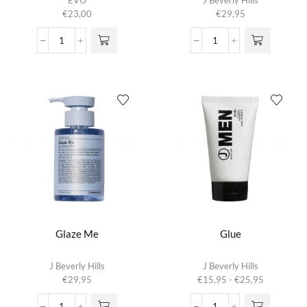
EVO
J Beverly Hills
€
23,00
€
29,95
Gangsta
Gel
Grip
Me
Bonding
aantal
Resin
aantal
Glaze Me
Glue
Dit product
J Beverly Hills
J Beverly Hills
heeft
Prijsklasse:
€
29,95
€
15,95
-
€
25,95
meerdere
€15,95
variaties.
tot