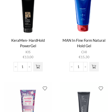
KeraMen- HardHold
MAN In Fine Form Natural
PowerGel
Hold Gel
KIS
CHI
€
13,00
€
15,30
KeraMen-
MAN
HardHold
In
PowerGel
Fine
aantal
Form
Natural
Hold
Gel
aantal