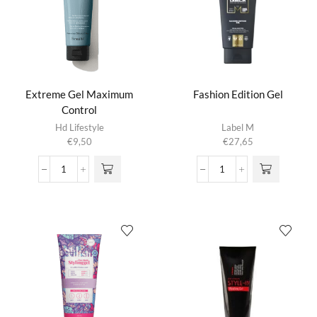
Extreme Gel Maximum
Fashion Edition Gel
Control
Hd Lifestyle
Label M
€
9,50
€
27,65
Extreme
Fashion
Gel
Edition
Maximum
Gel
Control
aantal
aantal