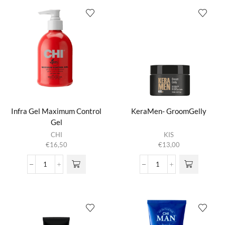
Gel
aantal
aantal
Infra Gel Maximum Control
KeraMen- GroomGelly
Gel
CHI
KIS
€
16,50
€
13,00
Infra
KeraMen-
Gel
GroomGelly
Maximum
aantal
Control
Gel
aantal