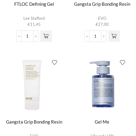
FTLOC Defining Gel
Gangsta Grip Bonding Resin
Lee Stafford
EVO
€
11,45
€
27,00
FTLOC
Gangsta
Defining
Grip
Gel
Bonding
aantal
Resin
aantal
Gangsta Grip Bonding Resin
Gel Me