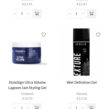
€
23,45
€
23,45
Stylesign
Stylesign
High
Lagoom
Shine
Jam
Gel
aantal
Wax
aantal
StyleSign Ultra Volume
Wet Definition Gel
Lagoom Jam Styling Gel
Goldwell
Absoluk
€
19,70
€
13,50