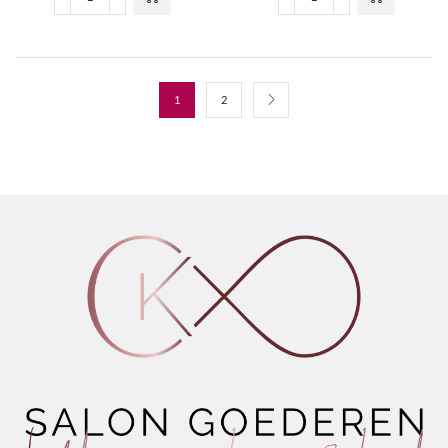
StyleSign
Wet
Ultra
Definition
Volume
Gel
Lagoom
aantal
Jam
Styling
1
2
Gel
aantal