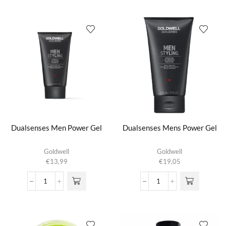
Gel
Vanilla
aantal
Gelato
aantal
Dualsenses Men Power Gel
Dualsenses Mens Power Gel
Goldwell
Goldwell
€
13,99
€
19,05
Dualsenses
Dualsenses
Men
Mens
Power
Power
Gel
Gel
aantal
aantal