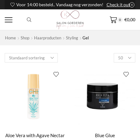
Voor 14:00 besteld.. Vandaag nog verzonden!
Check it out
€
0,00
0
Home
Shop
Haarproducten
Styling
Gel
Products
per
page
Aloe Vera with Agave Nectar
Blue Glue