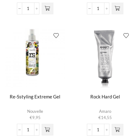
€13,20
variaties.
tot
Power
Project
Deze optie
€18,45
Fix
Starry
kan gekozen
Gel
Gel
worden op de
aantal
Strong
productpagina
aantal
Re-Sstyling Extreme Gel
Rock Hard Gel
Nouvelle
Amaro
€
9,95
€
14,55
Re-
Rock
Sstyling
Hard