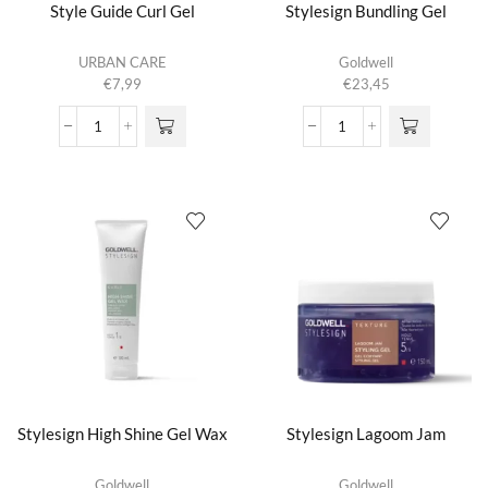
Style Guide Curl Gel
Stylesign Bundling Gel
URBAN CARE
Goldwell
€
7,99
€
23,45
Style
Stylesign
Guide
Bundling
Curl
Gel
Gel
aantal
aantal
Stylesign High Shine Gel Wax
Stylesign Lagoom Jam
Goldwell
Goldwell