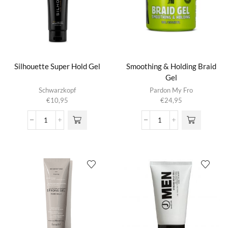
Silhouette Super Hold Gel
Smoothing & Holding Braid
Gel
Schwarzkopf
Pardon My Fro
€
10,95
€
24,95
Silhouette
Smoothing
Super
&
Hold
Holding
Gel
Braid
aantal
Gel
aantal