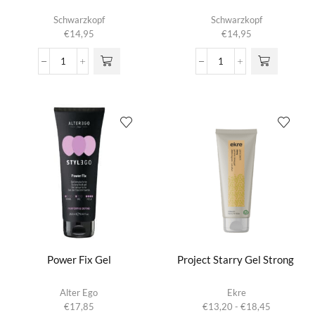
Schwarzkopf
Schwarzkopf
€
14,95
€
14,95
OSiS+
OSiS+
G.
Rock
Force
Hard
aantal
Gel
aantal
Power Fix Gel
Project Starry Gel Strong
Dit product
Alter Ego
Ekre
heeft
Prijsklasse:
€
17,85
€
13,20
-
€
18,45
meerdere