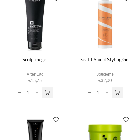
Sculptex gel
Seal + Shield Styling Gel
Alter Ego
Bouclème
€
15,75
€
32,00
Sculptex
Seal
gel
+
aantal
Shield
Styling
Gel
aantal