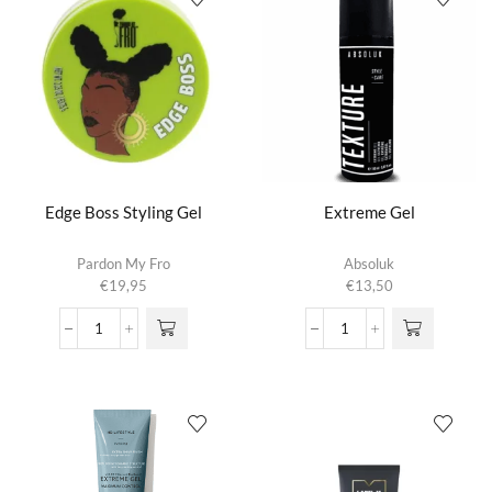
Edge Boss Styling Gel
Extreme Gel
Pardon My Fro
Absoluk
€
19,95
€
13,50
Edge
Extreme
Boss
Gel
Styling
aantal
Gel
aantal