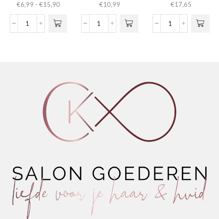
Prijsklasse:
€
6,99
-
€
15,90
€
10,99
€
17,65
meerdere
€6,99
variaties.
tot
Nº01
Hairgum
Crystal
Deze optie
€15,90
Color
Antidot
Drops
kan gekozen
Shampoo
1.3
aantal
worden op de
Fig
aantal
productpagina
&
Almond
aantal