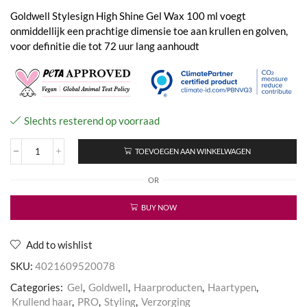
Goldwell Stylesign High Shine Gel Wax 100 ml voegt
onmiddellijk een prachtige dimensie toe aan krullen en golven,
voor definitie die tot 72 uur lang aanhoudt
Slechts resterend op voorraad
TOEVOEGEN AAN WINKELWAGEN
Stylesign
High
OR
Shine
Gel
Wax
BUY NOW
aantal
Add to wishlist
SKU:
4021609520078
Categories:
Gel
,
Goldwell
,
Haarproducten
,
Haartypen
,
Krullend haar
,
PRO
,
Styling
,
Verzorging