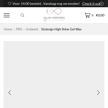
Voor 14:00 besteld.. Vandaag nog verzonden!
Check it out
€
0,00
0
Home
PRO
Goldwell
Stylesign High Shine Gel Wax