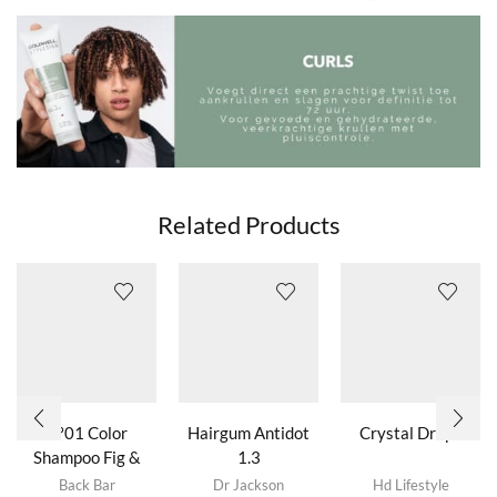
Related Products
Nº01 Color
Hairgum Antidot
Crystal Drops
Shampoo Fig &
1.3
Dit product
Almond
Back Bar
Dr Jackson
Hd Lifestyle
heeft