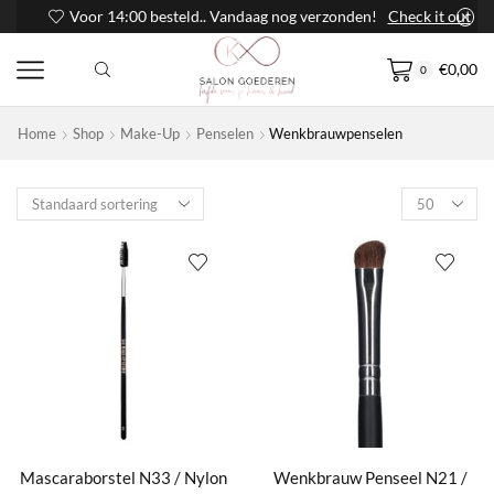
Voor 14:00 besteld.. Vandaag nog verzonden!
Check it out
€
0,00
0
Home
Shop
Make-Up
Penselen
Wenkbrauwpenselen
Products
per
page
Mascaraborstel N33 / Nylon
Wenkbrauw Penseel N21 /