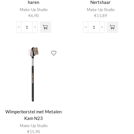
haren
Nertshaar
Make-Up Studio
Make-Up Studio
€
6,90
€
11,89
Mascaraborstel
Wenkbrauw
N33
Penseel
/
N21
Nylon
/
haren
Nertshaar
aantal
aantal
Wimperborstel met Metalen
Kam N23
Make-Up Studio
€
15,90