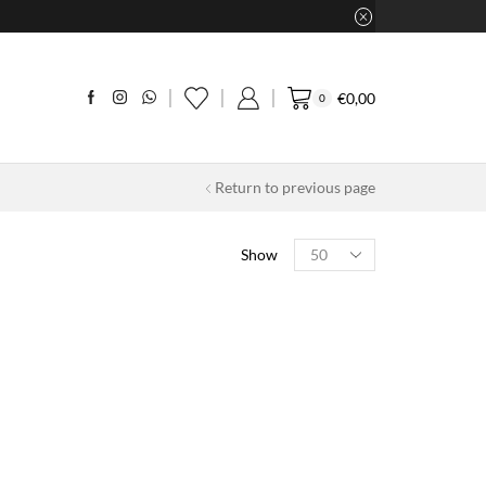
€
0,00
0
Return to previous page
Products
Show
per
page