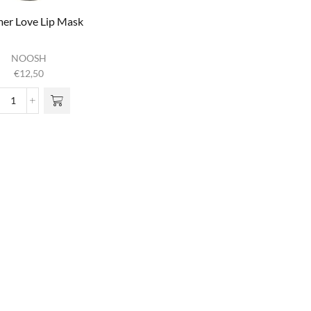
er Love Lip Mask
NOOSH
€
12,50
Summer Love Lip Mask
aantal