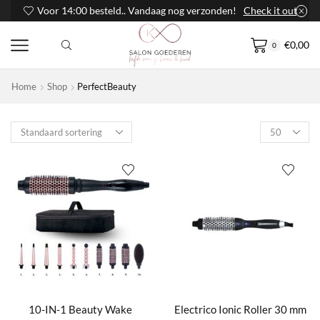
Voor 14:00 besteld.. Vandaag nog verzonden!
Check it out
€
0,00
0
Home
Shop
PerfectBeauty
Products
per
page
10-IN-1 Beauty Wake
Electrico Ionic Roller 30 mm