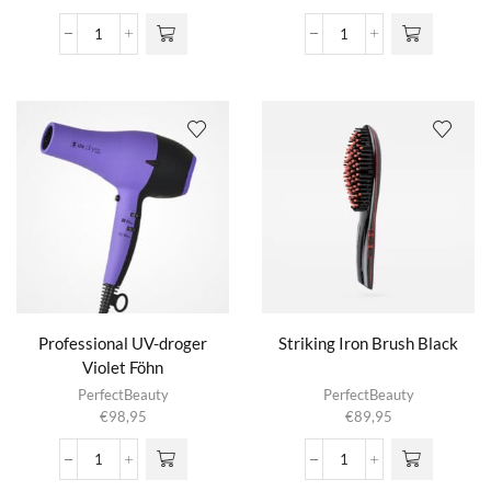
Loop
Professional
Up
Föhn
Pocket
aantal
Travel
aantal
Professional UV-droger
Striking Iron Brush Black
Violet Föhn
PerfectBeauty
PerfectBeauty
€
98,95
€
89,95
Professional
Striking
UV-
Iron