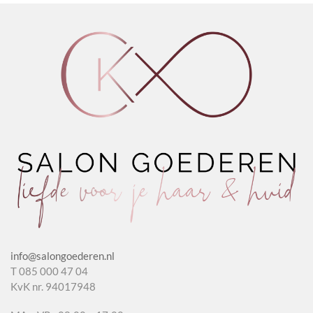
info@salongoederen.nl
T 085 000 47 04
KvK nr. 94017948