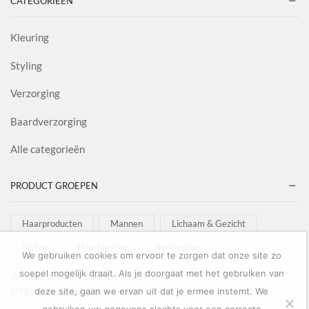
CATEGORIEËN
Kleuring
Styling
Verzorging
Baardverzorging
Alle categorieën
PRODUCT GROEPEN
Haarproducten
Mannen
Lichaam & Gezicht
Styling
Haarkleuring
Verzorging
We gebruiken cookies om ervoor te zorgen dat onze site zo
soepel mogelijk draait. Als je doorgaat met het gebruiken van
Al onze goederen zijn inclusief
BTW afgebeeld in onze shop!
deze site, gaan we ervan uit dat je ermee instemt. We