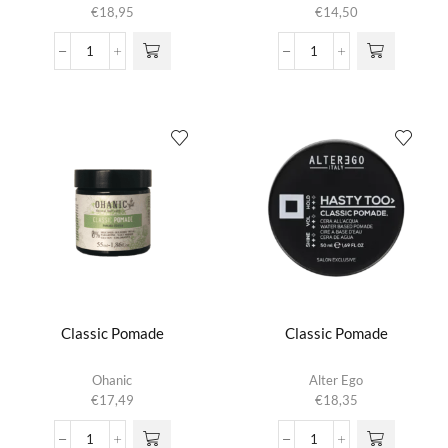
€
18,95
€
14,50
Black
Caramel
Oil
Pomade
Pomade
aantal
aantal
Classic Pomade
Classic Pomade
Ohanic
Alter Ego
€
17,49
€
18,35
Classic
Classic