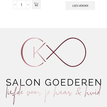
LEES VERDER
Slick
Jimmy's
Pomade
aantal