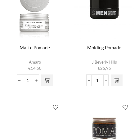
aantal
Matte Pomade
Molding Pomade
Amaro
J Beverly Hills
€
14,50
€
25,95
Matte
Molding
Pomade
Pomade
aantal
aantal