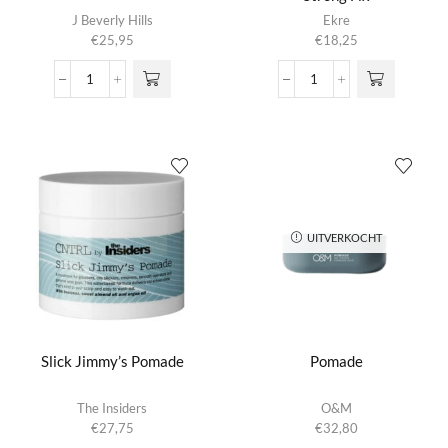
J Beverly Hills
Ekre
€
25,95
€
18,25
Pomaflage
Project
aantal
Tex
Up
Pomade
Strong
Fix
aantal
UITVERKOCHT
Slick Jimmy’s Pomade
Pomade
The Insiders
O&M
€
27,75
€
32,80