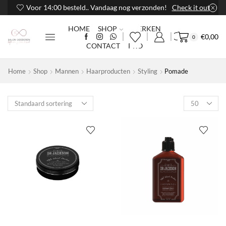
Voor 14:00 besteld.. Vandaag nog verzonden!
Check it out
HOME
SHOP
MERKEN
€
0,00
0
CONTACT
PRO
Home
Shop
Mannen
Haarproducten
Styling
Pomade
Products
per
page