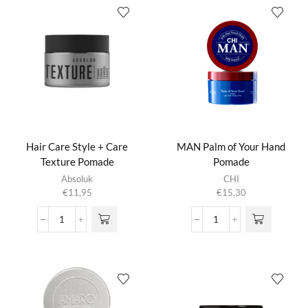
aantal
Hair Care Style + Care
MAN Palm of Your Hand
Texture Pomade
Pomade
Absoluk
CHI
€
11,95
€
15,30
Hair
MAN
Care
Palm
Style
of
+
Your
Care
Hand
Texture
Pomade
Pomade
aantal