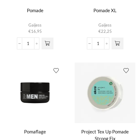
Pomade
Pomade XL
Gaijess
Gaijess
€
16,95
€
22,25
Pomade
Pomade
aantal
XL
aantal
Pomaflage
Project Tex Up Pomade
Strong Fix