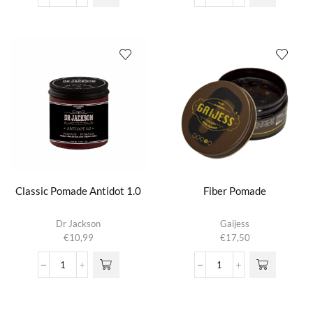
Pomade
Pomade
aantal
aantal
Classic Pomade Antidot 1.0
Fiber Pomade
Dr Jackson
Gaijess
€
10,99
€
17,50
Classic
Fiber
Pomade
Pomade
Antidot
aantal
1.0