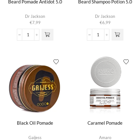
Beard Pomade Antidot 5.0
Beard Shampoo Potion 5.0
Dr Jackson
Dr Jackson
€
7,99
€
6,99
Beard
Beard
Pomade
Shampoo
Antidot
Potion
5.0
5.0
aantal
aantal
Black Oil Pomade
Caramel Pomade
Gaijess
Amaro