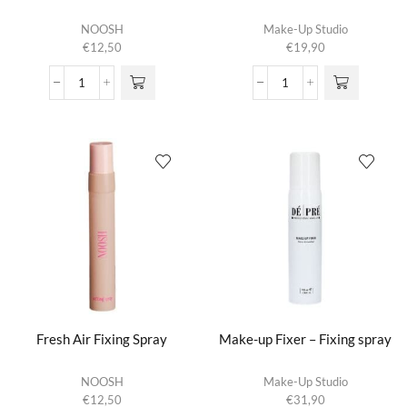
NOOSH
Make-Up Studio
€
12,50
€
19,90
Dashing Water Bronze
Fix
aantal
It
-
Fixing
spray
aantal
Fresh Air Fixing Spray
Make-up Fixer – Fixing spray
NOOSH
Make-Up Studio
€
12,50
€
31,90