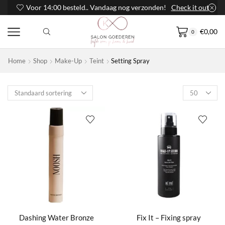
Voor 14:00 besteld.. Vandaag nog verzonden!
Check it out
€
0,00
0
Home
Shop
Make-Up
Teint
Setting Spray
Products
per
page
Dashing Water Bronze
Fix It – Fixing spray