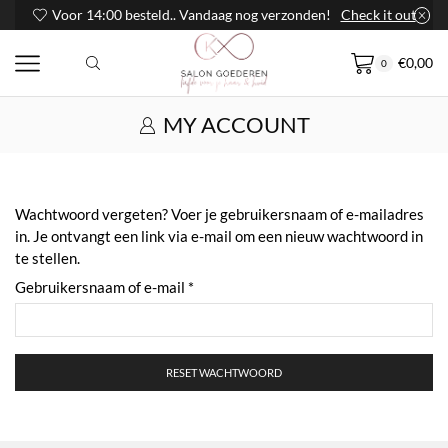
Voor 14:00 besteld.. Vandaag nog verzonden!
Check it out
€
0,00
0
MY ACCOUNT
Wachtwoord vergeten? Voer je gebruikersnaam of e-mailadres
in. Je ontvangt een link via e-mail om een nieuw wachtwoord in
te stellen.
Vereist
Gebruikersnaam of e-mail
*
RESET WACHTWOORD