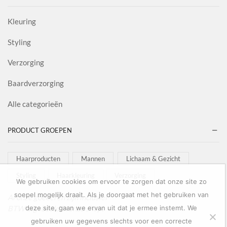
Kleuring
Styling
Verzorging
Baardverzorging
Alle categorieën
PRODUCT GROEPEN
Haarproducten
Mannen
Lichaam & Gezicht
Styling
Haarkleuring
Verzorging
We gebruiken cookies om ervoor te zorgen dat onze site zo
soepel mogelijk draait. Als je doorgaat met het gebruiken van
Al onze goederen zijn inclusief
BTW afgebeeld in onze shop!
deze site, gaan we ervan uit dat je ermee instemt. We
gebruiken uw gegevens slechts voor een correcte