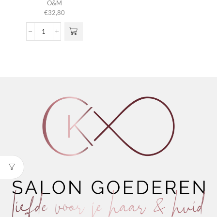
O&M
€
32,80
Paste
aantal