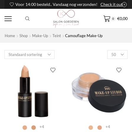
Voor 14:00 besteld.. Vandaag nog verzonden!
Check it out
€
0,00
0
Home
Shop
Make-Up
Teint
Camouflage Make-Up
Products
per
page
+4
+4