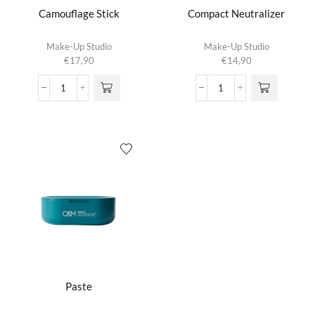
Camouflage Stick
Compact Neutralizer
Dit product
Dit product
Make-Up Studio
Make-Up Studio
heeft
heeft
€
17,90
€
14,90
meerdere
meerdere
variaties.
variaties.
Camouflage
Compact
Deze optie
Deze optie
Stick
Neutralizer
kan gekozen
kan gekozen
aantal
aantal
worden op de
worden op de
productpagina
productpagina
Paste