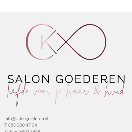
info@salongoederen.nl
T 085 000 47 04
KvK nr. 94017948