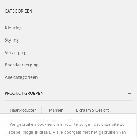
CATEGORIEËN
Kleuring
Styling
Verzorging
Baardverzorging
Alle categorieën
PRODUCT GROEPEN
Haarproducten
Mannen
Lichaam & Gezicht
Styling
Haarkleuring
Verzorging
We gebruiken cookies om ervoor te zorgen dat onze site zo
soepel mogelijk draait. Als je doorgaat met het gebruiken van
Al onze goederen zijn inclusief