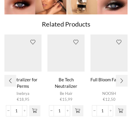
Related Products
Neutralizer for
Be Tech
Full Bloom Face Glos
Perms
Neutralizer
Inebrya
Be Hair
NOOSH
€
18,95
€
15,99
€
12,50
Neutralizer
Be
Full Bloom Face G
for
Tech
aantal
Perms
Neutralizer
aantal
aantal