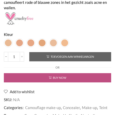
camoufleert rode of blauwe zones in het gezicht zoals acne en
wallen.
Kleur
TOEVOEGEN AAN WINKELWAGEN
Compact
Neutralizer
OR
aantal
BUY NOW
Add to wishlist
SKU:
N/A
Categories:
Camouflage make-up
,
Concealer
,
Make-up
,
Teint