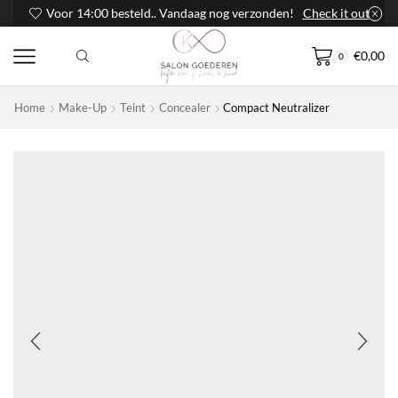
Voor 14:00 besteld.. Vandaag nog verzonden!
Check it out
€
0,00
0
Home
Make-Up
Teint
Concealer
Compact Neutralizer