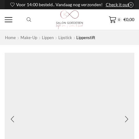
Voor 14:00 besteld.. Vandaag nog verzonden!
Check it out
€
0,00
0
Home
Make-Up
Lippen
Lipstick
Lippenstift