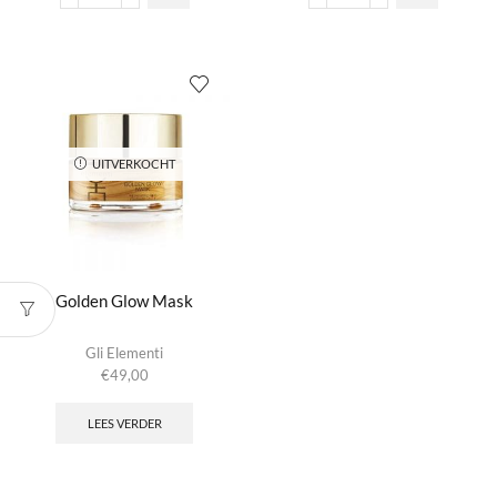
Revitalizing
Stem
Night
Cells
Cream
Cream
aantal
aantal
UITVERKOCHT
Golden Glow Mask
Gli Elementi
€
49,00
LEES VERDER