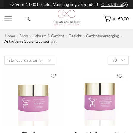
Voor 14:00 besteld.. Vandaag nog verzonden!
Check it out
€
0,00
0
Home
Shop
Lichaam & Gezicht
Gezicht
Gezichtsverzorging
Anti-Aging Gezichtsverzorging
Products
per
page