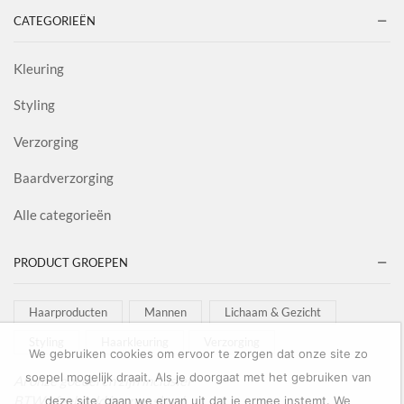
CATEGORIEËN
Kleuring
Styling
Verzorging
Baardverzorging
Alle categorieën
PRODUCT GROEPEN
Haarproducten
Mannen
Lichaam & Gezicht
Styling
Haarkleuring
Verzorging
We gebruiken cookies om ervoor te zorgen dat onze site zo
soepel mogelijk draait. Als je doorgaat met het gebruiken van
Al onze goederen zijn inclusief
BTW afgebeeld in onze shop!
deze site, gaan we ervan uit dat je ermee instemt. We