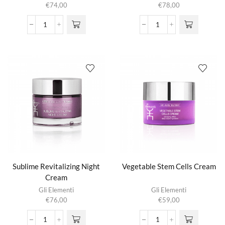
€
74,00
€
78,00
Precious
Revitalizing
Revitalizing
Flash
Day
Filler
Cream
Serum
aantal
aantal
Sublime Revitalizing Night
Vegetable Stem Cells Cream
Cream
Gli Elementi
Gli Elementi
€
76,00
€
59,00
Sublime
Vegetable