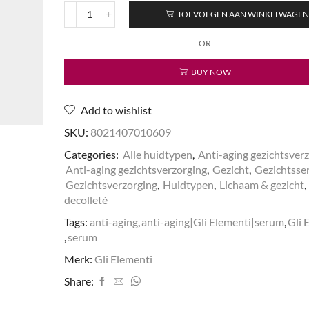
TOEVOEGEN AAN WINKELWAGE
Revitalizing
Flash
OR
Filler
Serum
BUY NOW
aantal
Add to wishlist
SKU:
8021407010609
Categories:
Alle huidtypen
,
Anti-aging gezichtsver
Anti-aging gezichtsverzorging
,
Gezicht
,
Gezichtsse
Gezichtsverzorging
,
Huidtypen
,
Lichaam & gezicht
,
decolleté
Tags:
anti-aging
,
anti-aging|Gli Elementi|serum
,
Gli 
,
serum
Merk:
Gli Elementi
Share: