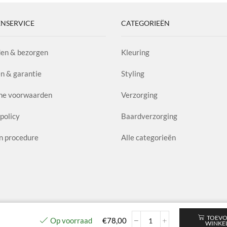
NSERVICE
CATEGORIEËN
en & bezorgen
Kleuring
n & garantie
Styling
ne voorwaarden
Verzorging
policy
Baardverzorging
n procedure
Alle categorieën
TOEVO
Op voorraad
€
78,00
WINKE
Revitalizing