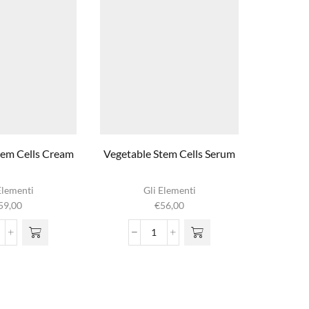
tem Cells Cream
Vegetable Stem Cells Serum
KeraC
Di
Elementi
Gli Elementi
59,00
€
56,00
€
1
m
vari
egetable
Vegetable
o
tem
Stem
g
lls
Cells
wor
ream
Serum
prod
ntal
aantal