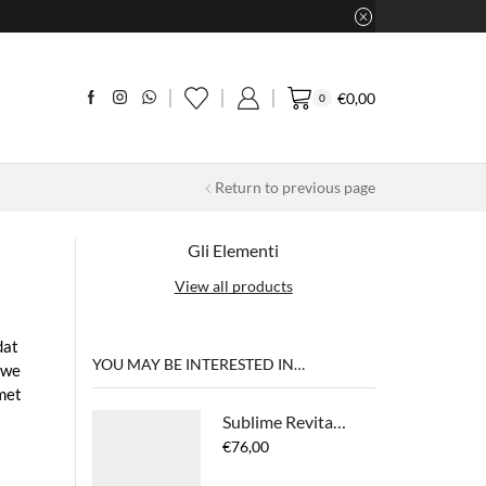
€
0,00
0
Return to previous page
Gli Elementi
View all products
dat
YOU MAY BE INTERESTED IN…
uwe
met
Sublime Revitalizing Night Cream
€
76,00