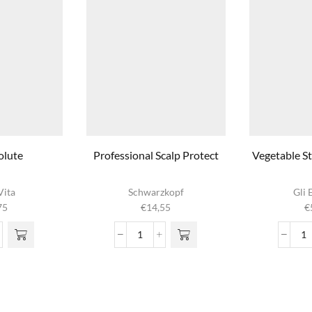
olute
Professional Scalp Protect
Vegetable S
Vita
Schwarzkopf
Gli 
75
€
14,55
€
Professional
V
lute
Scalp
S
l
Protect
Ce
aantal
C
aa