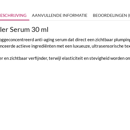
ESCHRIJVING
AANVULLENDE INFORMATIE
BEOORDELINGEN (
iller Serum 30 ml
ooggeconcentreerd anti-aging serum dat direct een zichtbaar plumping
ceerde actieve ingrediënten met een luxueuze, ultrasensorische text
r en zichtbaar verfijnder, terwijl elasticiteit en stevigheid worden o