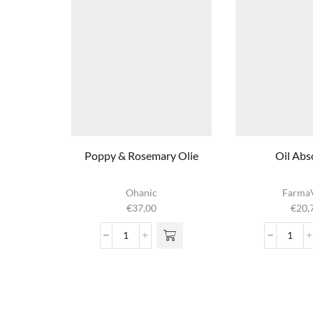
Poppy & Rosemary Olie
Oil Abs
Ohanic
Farma
€
37,00
€
20,
Poppy
Oil
&
Abso
Rosemary
aanta
Olie
aantal