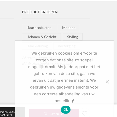
PRODUCT GROEPEN
Haarproducten
Mannen
Lichaam & Gezicht
Styling
Haarkleuring
Verzorging
We gebruiken cookies om ervoor te
Al onze goederen zijn inclusief
zorgen dat onze site zo soepel
BTW afgebeeld in onze shop!
mogelijk draait. Als je doorgaat met het
gebruiken van deze site, gaan we
ervan uit dat je ermee instemt. We
gebruiken uw gegevens slechts voor
een correcte afhandeling van uw
bestelling!
Ok
EGEN AAN
BUY NOW
LWAGEN