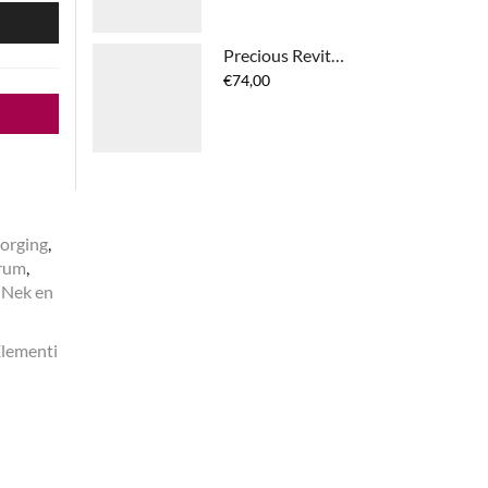
N
Precious Revitalizing Day Cream
€
74,00
zorging
,
rum
,
Nek en
Elementi