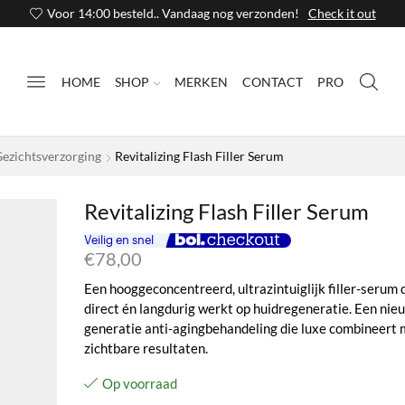
Voor 14:00 besteld.. Vandaag nog verzonden!
Check it out
HOME
SHOP
MERKEN
CONTACT
PRO
Gezichtsverzorging
Revitalizing Flash Filler Serum
Revitalizing Flash Filler Serum
€
78,00
Een hooggeconcentreerd, ultrazintuiglijk filler-serum 
direct én langdurig werkt op huidregeneratie. Een nie
generatie anti-agingbehandeling die luxe combineert 
zichtbare resultaten.
Op voorraad