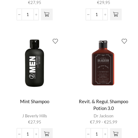
€
27,95
€
29,95
Men
Mint
Thickening
Conditioner
Shampoo
aantal
aantal
Mint Shampoo
Revit. & Regul. Shampoo
Potion 3.0
Dit product
J Beverly Hills
Dr Jackson
heeft
Prijsklasse:
€
27,95
€
7,99
-
€
25,99
meerdere
€7,99
variaties.
tot
Mint
Revit.
Deze optie