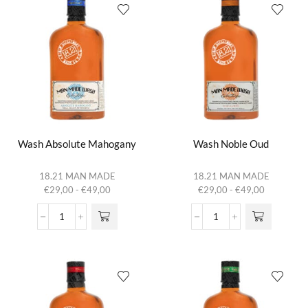
Wash Absolute Mahogany
Wash Noble Oud
Dit product
Dit product
18.21 MAN MADE
18.21 MAN MADE
heeft
heeft
Prijsklasse:
Prijsklasse:
€
29,00
-
€
49,00
€
29,00
-
€
49,00
meerdere
meerdere
€29,00
€29,00
variaties.
variaties.
tot
tot
Wash
Wash
Deze optie
Deze optie
€49,00
€49,00
Absolute
Noble
kan gekozen
kan gekozen
Mahogany
Oud
worden op de
worden op de
aantal
aantal
productpagina
productpagina