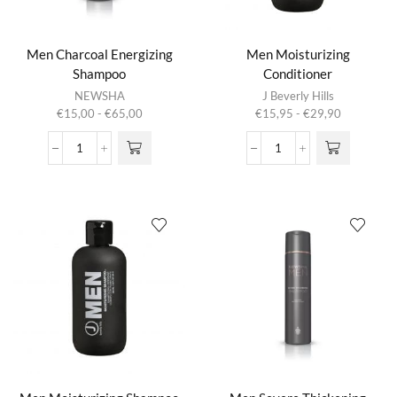
Men Charcoal Energizing
Men Moisturizing
Shampoo
Conditioner
Dit product
Dit product
NEWSHA
J Beverly Hills
heeft
heeft
Prijsklasse:
Prijsklasse:
€
15,00
-
€
65,00
€
15,95
-
€
29,90
meerdere
meerdere
€15,00
€15,95
variaties.
variaties.
tot
tot
Men
Men
Deze optie
Deze optie
€65,00
€29,90
Charcoal
Moisturizing
kan gekozen
kan gekozen
Energizing
Conditioner
worden op de
worden op de
Shampoo
aantal
productpagina
productpagina
aantal