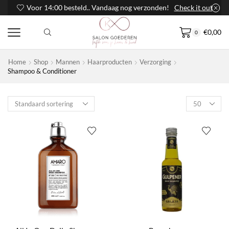
Voor 14:00 besteld.. Vandaag nog verzonden!
Check it out
€
0,00
0
Home
Shop
Mannen
Haarproducten
Verzorging
Shampoo & Conditioner
Products
per
page