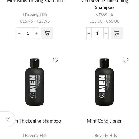
Men Moisturizing Shampoo
Men Severe Thickening
Shampoo
Dit product
Dit product
J Beverly Hills
NEWSHA
heeft
heeft
Prijsklasse:
Prijsklasse:
€
15,95
-
€
27,95
€
15,00
-
€
65,00
meerdere
meerdere
€15,95
€15,00
variaties.
variaties.
tot
tot
Men
Men
Deze optie
Deze optie
€27,95
€65,00
Moisturizing
Severe
kan gekozen
kan gekozen
Shampoo
Thickening
worden op de
worden op de
aantal
Shampoo
productpagina
productpagina
aantal
Men Thickening Shampoo
Mint Conditioner
J Beverly Hills
J Beverly Hills