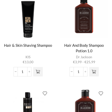
Shampoo
aantal
Hair & Skin Shaving Shampoo
Hair And Body Shampoo
Potion 1.0
Dit product
KIS
Dr Jackson
heeft
Prijsklasse:
€
13,00
€
3,99
-
€
25,99
meerdere
€3,99
variaties.
tot
Hair
Hair
Deze optie
€25,99
&
And
kan gekozen
Skin
Body
worden op de
Shaving
Shampoo
productpagina
Shampoo
Potion
aantal
1.0
aantal