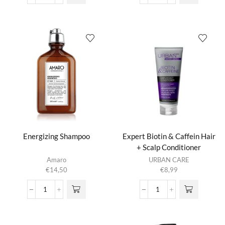
Down
Effect
aantal
Shampoo
Potion
2.0
aantal
Energizing Shampoo
Expert Biotin & Caffein Hair
+ Scalp Conditioner
Amaro
URBAN CARE
€
14,50
€
8,99
Energizing
Expert
Shampoo
Biotin
aantal
&
Caffein