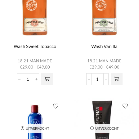
Wash Sweet Tobacco
Wash Vanilla
Dit product
Dit product
18.21 MAN MADE
18.21 MAN MADE
heeft
heeft
Prijsklasse:
Prijsklasse:
€
29,00
-
€
49,00
€
29,00
-
€
49,00
meerdere
meerdere
€29,00
€29,00
variaties.
variaties.
tot
tot
Wash
Wash
Deze optie
Deze optie
€49,00
€49,00
Sweet
Vanilla
kan gekozen
kan gekozen
Tobacco
aantal
worden op de
worden op de
aantal
productpagina
productpagina
UITVERKOCHT
UITVERKOCHT