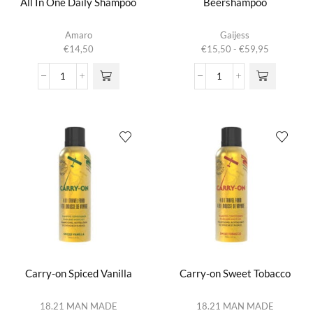
All In One Daily Shampoo
Beershampoo
Dit product
Amaro
Gaijess
heeft
Prijsklasse:
€
14,50
€
15,50
-
€
59,95
meerdere
€15,50
variaties.
tot
All
Beershampoo
Deze optie
€59,95
In
aantal
kan gekozen
One
worden op de
Daily
productpagina
Shampoo
aantal
Carry-on Spiced Vanilla
Carry-on Sweet Tobacco
18.21 MAN MADE
18.21 MAN MADE