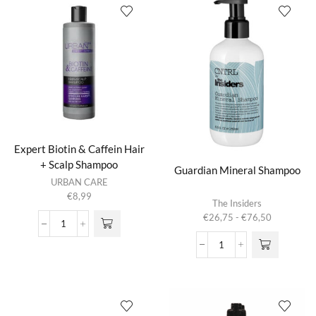
Hair
+
Scalp
Conditioner
aantal
Expert Biotin & Caffein Hair
+ Scalp Shampoo
Guardian Mineral Shampoo
URBAN CARE
€
8,99
Dit product
The Insiders
heeft
Prijsklasse:
€
26,75
-
€
76,50
meerdere
Expert
€26,75
variaties.
Biotin
tot
Guardian
Deze optie
&
€76,50
Mineral
kan gekozen
Caffein
Shampoo
worden op de
Hair
aantal
productpagina
+
Scalp