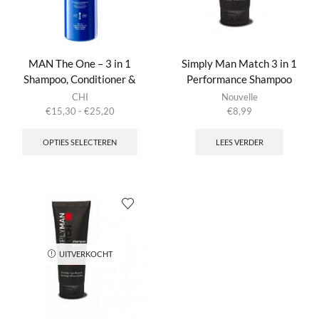
MAN The One – 3 in 1
Simply Man Match 3 in 1
Shampoo, Conditioner &
Performance Shampoo
Body Wash
CHI
Nouvelle
Prijsklasse:
€
15,30
-
€
25,20
€
8,99
€15,30
Dit
tot
product
OPTIES SELECTEREN
LEES VERDER
€25,20
heeft
meerdere
variaties.
Deze
optie
kan
gekozen
worden
UITVERKOCHT
op
de
productpagina