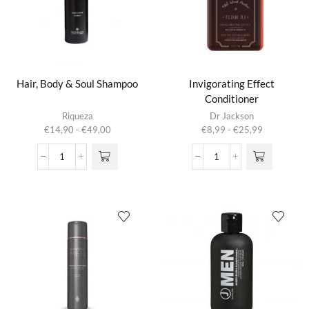
Hair, Body & Soul Shampoo
Invigorating Effect
Conditioner
Dit product
Dit product
Riqueza
Dr Jackson
heeft
heeft
Prijsklasse:
Prijsklasse:
€
14,90
-
€
49,00
€
8,99
-
€
25,99
meerdere
meerdere
€14,90
€8,99
variaties.
variaties.
tot
tot
Hair,
Invigorating
Deze optie
Deze optie
€49,00
€25,99
Body
Effect
kan gekozen
kan gekozen
&
Conditioner
worden op de
worden op de
Soul
aantal
productpagina
productpagina
Shampoo
aantal