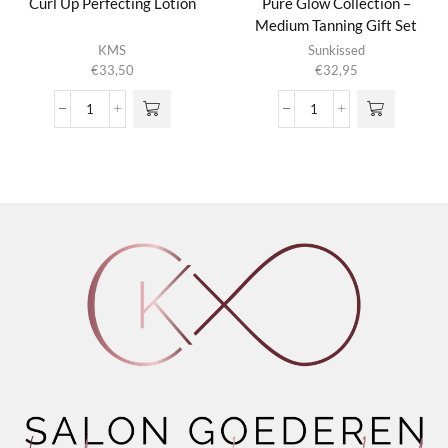
Curl Up Perfecting Lotion
Pure Glow Collection –
Medium Tanning Gift Set
KMS
Sunkissed
€
33,50
€
32,95
Curl
Pure
Up
Glow
Perfecting
Collection
Lotion
-
aantal
Medium
Tanning
Gift
Set
aantal