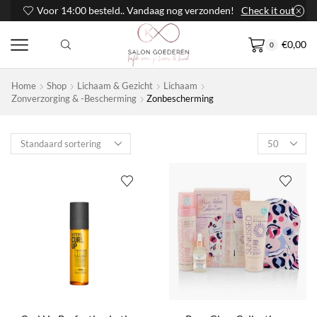
Voor 14:00 besteld.. Vandaag nog verzonden!
Check it out
€
0,00
0
Home
Shop
Lichaam & Gezicht
Lichaam
Zonverzorging & -bescherming
Zonbescherming
Products
per
page