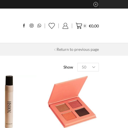
€
0,00
0
Return to previous page
Products
Show
per
page