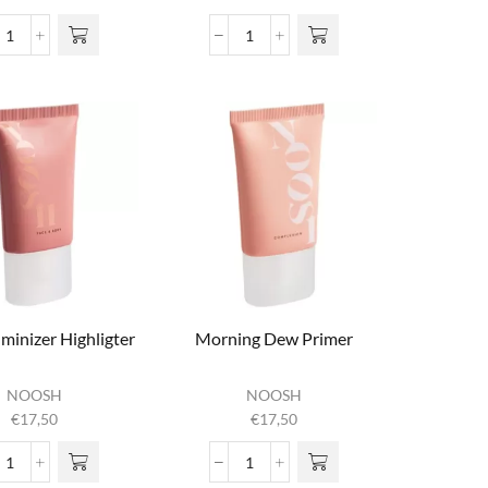
Hollywood Hair Mist
Honey-
aantal
dipped Lipgloss
aantal
minizer Highligter
Morning Dew Primer
NOOSH
NOOSH
€
17,50
€
17,50
Magic Luminizer Highligter
Morning Dew Primer