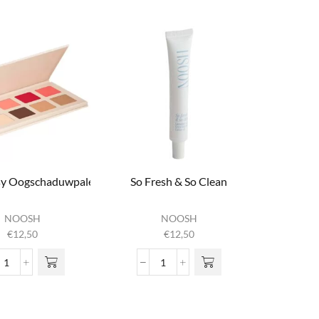
aantal
aantal
sy Oogschaduwpalet
So Fresh & So Clean
NOOSH
NOOSH
€
12,50
€
12,50
Rosy Cosy Oogschaduwpalet
So Fresh &
aantal
So Clean
aantal