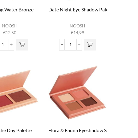
ng Water Bronze
Date Night Eye Shadow Palette
NOOSH
NOOSH
€
12,50
€
14,99
Dashing Water Bronze
Date Night Eye Shadow Palette
aantal
aantal
the Day Palette
Flora & Fauna Eyeshadow Set