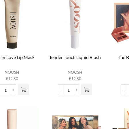
er Love Lip Mask
Tender Touch Liquid Blush
The B
NOOSH
NOOSH
€
12,50
€
12,50
Summer Love Lip Mask
Tender Touch Liquid Blush
aantal
aantal