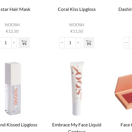
-star Hair Mask
Coral Kiss Lipgloss
Dashi
NOOSH
NOOSH
€
12,50
€
11,50
All-
Coral Kiss Lipgloss
star Hair Mask
aantal
aantal
nd Kissed Lipgloss
Embrace My Face Liquid
Face 
Contour