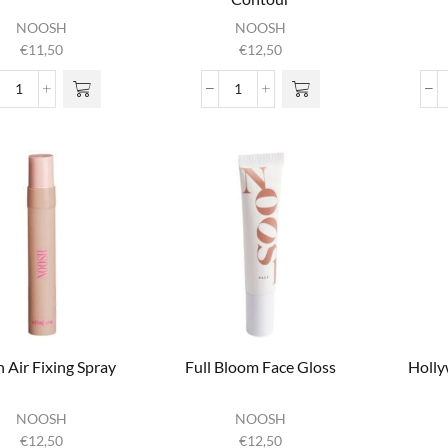
NOOSH
NOOSH
€
11,50
€
12,50
Diamond Kissed Lipgloss
Embrace
aantal
My
Face
Liquid
Contour
aantal
h Air Fixing Spray
Full Bloom Face Gloss
Holly
NOOSH
NOOSH
€
12,50
€
12,50