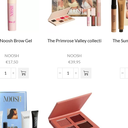
 Noosh Brow Gel
The Primrose Valley collection
The Sunl
NOOSH
NOOSH
€
17,50
€
39,95
The Noosh Brow Gel
The Primrose Valley collection
aantal
aantal