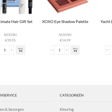
timate Hair Gift Set
XOXO Eye Shadow Palette
Yacht 
NOOSH
NOOSH
€
39,95
€
14,99
The Ultimate Hair Gift Set
XOXO Eye Shadow Palette
aantal
aantal
NSERVICE
CATEGORIEËN
en & bezorgen
Kleuring