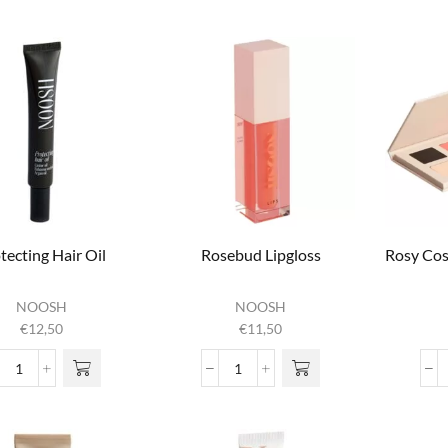
aantal
aantal
tecting Hair Oil
Rosebud Lipgloss
Rosy Co
NOOSH
NOOSH
€
12,50
€
11,50
Protecting Hair Oil
Rosebud Lipgloss
aantal
aantal