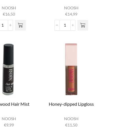
NOOSH
NOOSH
€
16,50
€
14,99
Face the Day Palette
Flora & Fauna Eyeshadow Set
aantal
aantal
wood Hair Mist
Honey-dipped Lipgloss
NOOSH
NOOSH
€
9,99
€
11,50