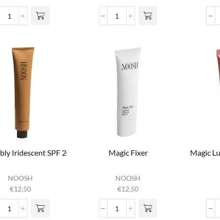
Fresh Air Fixing Spray
Full Bloom Face Gloss
aantal
aantal
ibly Iridescent SPF 20 Glitter
Magic Fixer
Magic Lu
NOOSH
NOOSH
€
12,50
€
12,50
Irresistibly Iridescent SPF 20 Glitter
Magic Fixer