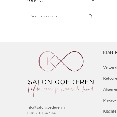
ZOEKEN..
Search for:
SEARCH
KLANTE
Verzend
Retoure
Algeme
Privacy 
info@salongoederen.nl
Klachte
T 085 000 47 04