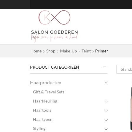
Home
Shop
Make-Up
Teint
Primer
PRODUCT CATEGORIEËN
Haarproducten
Gift & Travel Sets
Haarkleuring
Haartools
Haartypen
Styling