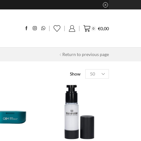
€
0,00
0
Return to previous page
Products
Show
per
page