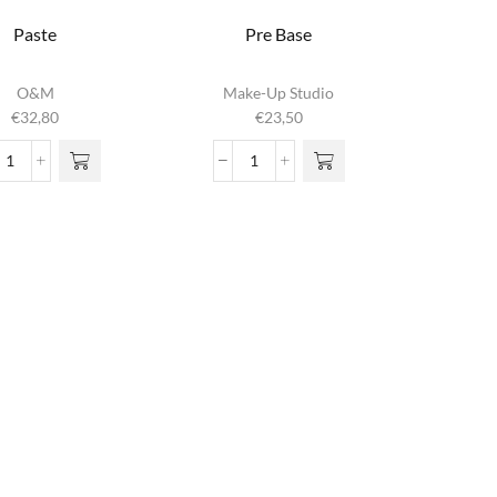
Paste
Pre Base
O&M
Make-Up Studio
€
32,80
€
23,50
Paste
Pre
aantal
Base
aantal