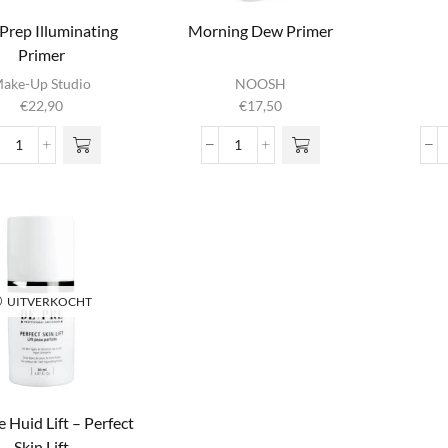
Prep Illuminating
Morning Dew Primer
Primer
ake-Up Studio
NOOSH
€
22,90
€
17,50
Face
Morning Dew Primer
Prep
aantal
Illuminating
Primer
aantal
UITVERKOCHT
e Huid Lift – Perfect
Skin Lift