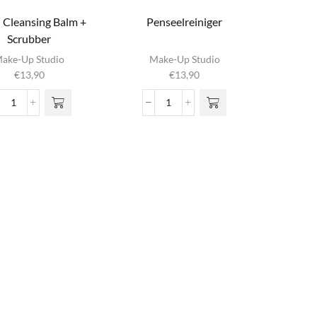
 Cleansing Balm +
Penseelreiniger
Scrubber
ake-Up Studio
Make-Up Studio
€
13,90
€
13,90
Brush
Penseelreiniger
Cleansing
aantal
Balm
+
Scrubber
aantal