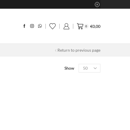
€
0,00
0
Return to previous page
Products
Show
per
page