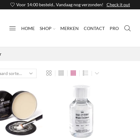
Voor 14:00 besteld.. Vandaag nog verzonden!
Check it out
HOME
SHOP
MERKEN
CONTACT
PRO
r