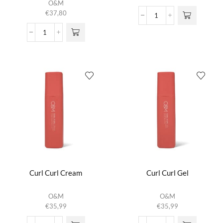
O&M
heeft
€
37,80
meerdere
Curl
variaties.
Curl
Clean
Deze optie
Conditioner
Tone
kan gekozen
aantal
Color
worden op de
Mask
productpagina
aantal
Curl Curl Cream
Curl Curl Gel
O&M
O&M
€
35,99
€
35,99