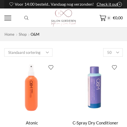
Voor 14:00 besteld.. Vandaag nog verzonden!
Check it out
€
0,00
0
Home
Shop
O&M
Products
per
page
Atonic
C-Spray Dry Conditioner