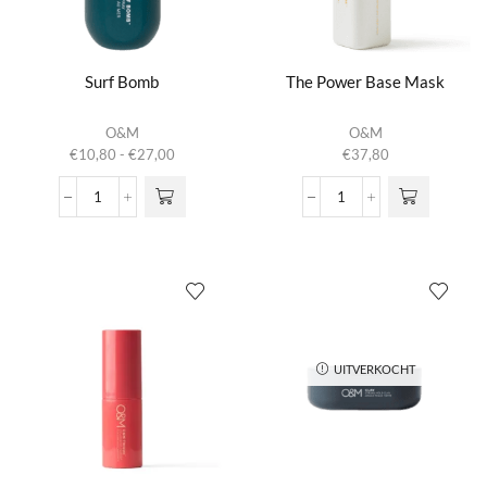
Surf Bomb
The Power Base Mask
Dit product
O&M
O&M
heeft
Prijsklasse:
€
10,80
-
€
27,00
€
37,80
meerdere
€10,80
variaties.
tot
Surf
The
Deze optie
€27,00
Bomb
Power
kan gekozen
aantal
Base
worden op de
Mask
productpagina
aantal
UITVERKOCHT