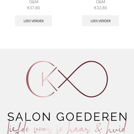
O&M
O&M
€
37,80
€
32,80
LEES VERDER
LEES VERDER