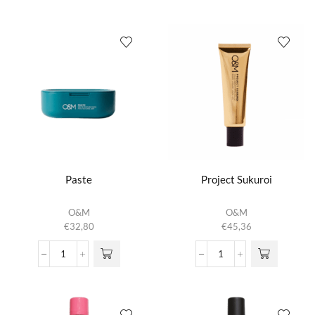
Conditioner
Shampoo
aantal
aantal
Paste
Project Sukuroi
O&M
O&M
€
32,80
€
45,36
Paste
Project
aantal
Sukuroi
aantal