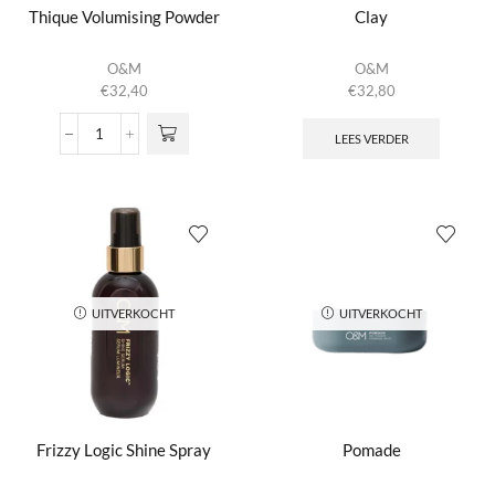
Thique Volumising Powder
Clay
O&M
O&M
€
32,40
€
32,80
LEES VERDER
Thique
Volumising
Powder
aantal
UITVERKOCHT
UITVERKOCHT
Frizzy Logic Shine Spray
Pomade