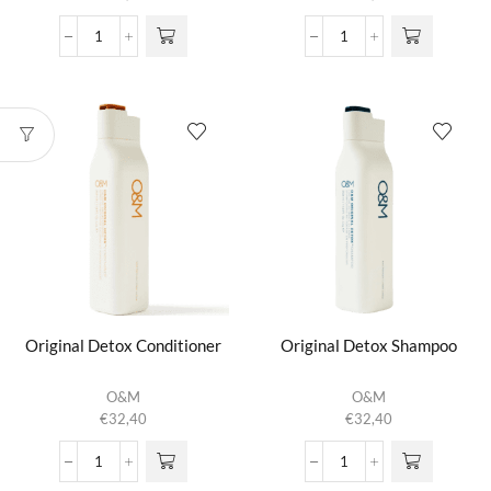
Maintain
Maintain
the
the
Mane
Mane
Conditioner
Shampoo
aantal
aantal
Original Detox Conditioner
Original Detox Shampoo
O&M
O&M
€
32,40
€
32,40
Original
Original
Detox
Detox