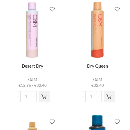
aantal
aantal
Desert Dry
Dry Queen
Dit product
O&M
O&M
heeft
Prijsklasse:
€
12,96
-
€
32,40
€
32,40
meerdere
€12,96
variaties.
tot
Desert
Dry
Deze optie
€32,40
Dry
Queen
kan gekozen
aantal
aantal
worden op de
productpagina