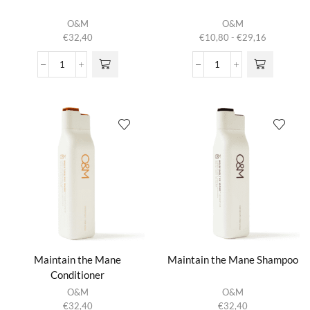
Dit product
O&M
O&M
heeft
Prijsklasse:
€
32,40
€
10,80
-
€
29,16
meerdere
€10,80
variaties.
tot
Hydrate
Know
Deze optie
€29,16
&
Knott
kan gekozen
Conquer
aantal
worden op de
Shampoo
productpagina
aantal
Maintain the Mane
Maintain the Mane Shampoo
Conditioner
O&M
O&M
€
32,40
€
32,40