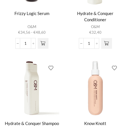
Frizzy Logic Serum
Hydrate & Conquer
Conditioner
Dit product
O&M
O&M
heeft
Prijsklasse:
€
34,56
-
€
48,60
€
32,40
meerdere
€34,56
variaties.
tot
Frizzy
Hydrate
Deze optie
€48,60
Logic
&
kan gekozen
Serum
Conquer
worden op de
aantal
Conditioner
productpagina
aantal
Hydrate & Conquer Shampoo
Know Knott