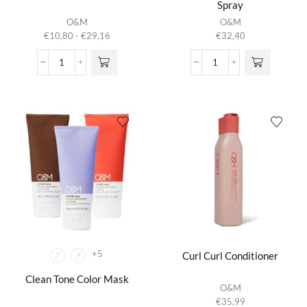
Spray
Dit product
O&M
O&M
heeft
Prijsklasse:
€
10,80
-
€
29,16
€
32,40
meerdere
€10,80
variaties.
tot
Atonic
C-
Deze optie
€29,16
aantal
Spray
kan gekozen
Dry
worden op de
Conditioner
productpagina
Spray
aantal
+5
Curl Curl Conditioner
Clean Tone Color Mask
O&M
€
35,99
Dit product