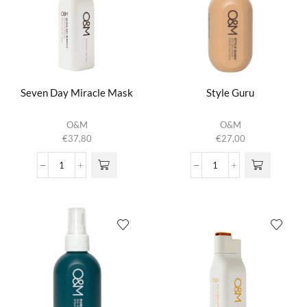
Seven Day Miracle Mask
Style Guru
O&M
O&M
€
37,80
€
27,00
Seven
Style
Day
Guru
Miracle
aantal
Mask
aantal