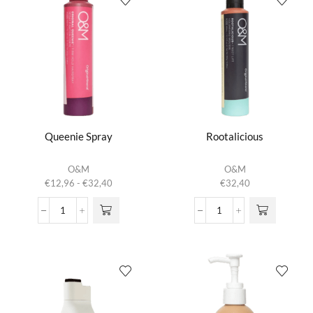
Queenie Spray
Rootalicious
Dit product
O&M
O&M
heeft
Prijsklasse:
€
12,96
-
€
32,40
€
32,40
meerdere
€12,96
variaties.
tot
Queenie
Rootalicious
Deze optie
€32,40
Spray
aantal
kan gekozen
aantal
worden op de
productpagina