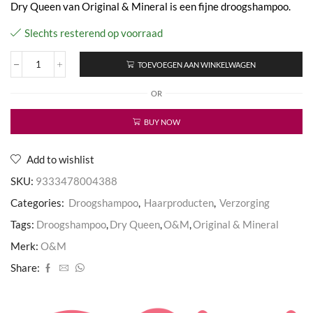
Dry Queen van Original & Mineral is een fijne droogshampoo.
Slechts resterend op voorraad
TOEVOEGEN AAN WINKELWAGEN
Dry
Queen
OR
aantal
BUY NOW
Add to wishlist
SKU:
9333478004388
Categories:
Droogshampoo
,
Haarproducten
,
Verzorging
Tags:
Droogshampoo
,
Dry Queen
,
O&M
,
Original & Mineral
Merk:
O&M
Share: