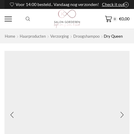
Voor 14:00 besteld.. Vandaag nog verzonden!
Check it out
€
0,00
0
Home
Haarproducten
Verzorging
Droogshampoo
Dry Queen