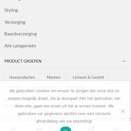
Styling
Verzorging
Baardverzorging
Alle categorieën
PRODUCT GROEPEN
Haarproducten
Mannen
Lichaam & Gezicht
Styling
Haarkleuring
Verzorging
We gebruiken cookies om ervoor te zorgen dat onze site zo
soepel mogelijk draait. Als je doorgaat met het gebruiken van
Al onze goederen zijn inclusief
BTW afgebeeld in onze shop!
deze site, gaan we ervan uit dat je ermee instemt. We
gebruiken uw gegevens slechts voor een correcte
afhandeling van uw bestelling!
Copyright © 2022
Salon Goederen
0
0
TOEVOEGEN AAN
Ok