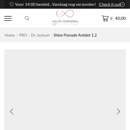
Voor 14:00 besteld.. Vandaag nog verzonden!
Check it out
€
0,00
0
Home
PRO
Dr Jackson
Shine Pomade Antidot 1.2