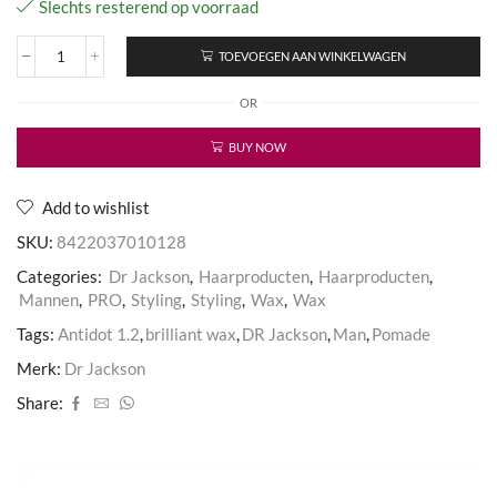
Slechts resterend op voorraad
TOEVOEGEN AAN WINKELWAGEN
Shine
Pomade
OR
Antidot
1.2
aantal
BUY NOW
Add to wishlist
SKU:
8422037010128
Categories:
Dr Jackson
,
Haarproducten
,
Haarproducten
,
Mannen
,
PRO
,
Styling
,
Styling
,
Wax
,
Wax
Tags:
Antidot 1.2
,
brilliant wax
,
DR Jackson
,
Man
,
Pomade
Merk:
Dr Jackson
Share: