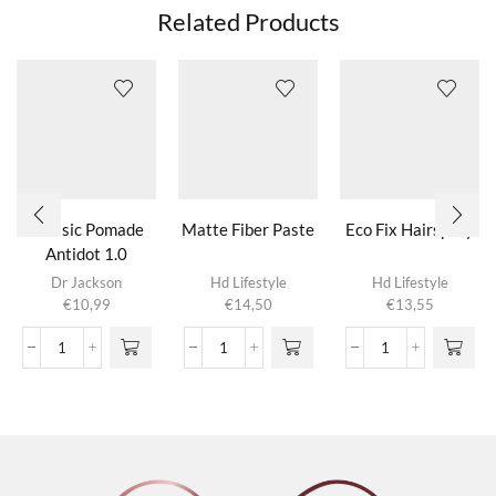
Related Products
Classic Pomade
Matte Fiber Paste
Eco Fix Hairspray
Antidot 1.0
Dr Jackson
Hd Lifestyle
Hd Lifestyle
€
10,99
€
14,50
€
13,55
Classic
Matte
Eco
Pomade
Fiber
Fix
Antidot
Paste
Hairspray
1.0
aantal
aantal
aantal