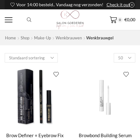
Voor 14:00 besteld.. Vandaag nog verzonden!
Check it out
€
0,00
0
Home
Shop
Make-Up
Wenkbrauwen
Wenkbrauwgel
Products
per
page
Brow Definer + Eyebrow Fix
Browbond Building Serum