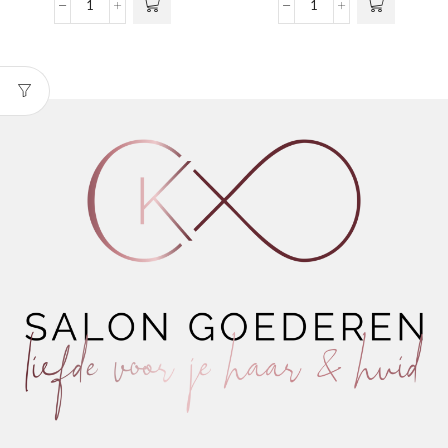
Professional
The Noosh Brow Gel
Brow
aantal
Kit
Wenkbrauwkit
-
Dark
aantal