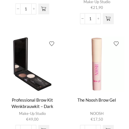
Make-Up Studio
heeft
€
21,90
meerdere
Eyebrow
variaties.
Fix
Pro
Deze optie
-
Brow
kan gekozen
Wenkbrauwgel
Gel
worden op de
aantal
Liner
productpagina
Wenkbrauwgel
aantal
Professional Brow Kit
The Noosh Brow Gel
Wenkbrauwkit – Dark
Make-Up Studio
NOOSH
€
49,00
€
17,50