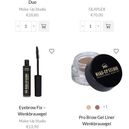
Duo
Dit product
Make-Up Studio
OLAPLEX
heeft
€
28,80
€
70,00
meerdere
variaties.
Brow
Browbond
Deze optie
Definer
Building
kan gekozen
+
Serum
worden op de
Eyebrow
aantal
productpagina
Fix
Duo
aantal
+1
Eyebrow Fix –
Wenkbrauwgel
Pro Brow Gel Liner
Make-Up Studio
Wenkbrauwgel
€
13,90
Dit product