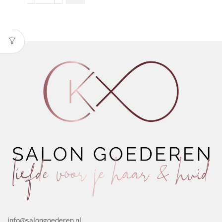
Canina
Cleansing
Milk
aantal
info@salongoederen.nl