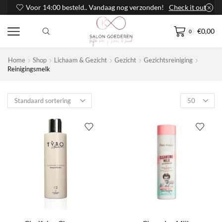
Voor 14:00 besteld.. Vandaag nog verzonden!
Check it out
€
0,00
0
Home
Shop
Lichaam & Gezicht
Gezicht
Gezichtsreiniging
Reinigingsmelk
Products
per
page