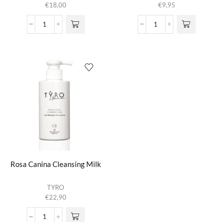
€
18,00
€
9,95
Geothermal
Oil
Cleansing
To
Milk
Milk
aantal
Cleanser
aantal
Rosa Canina Cleansing Milk
TYRO
€
22,90
Rosa