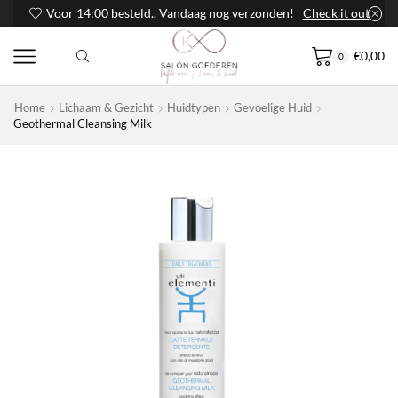
Voor 14:00 besteld.. Vandaag nog verzonden!
Check it out
€
0,00
0
Home
Lichaam & Gezicht
Huidtypen
Gevoelige Huid
Geothermal Cleansing Milk