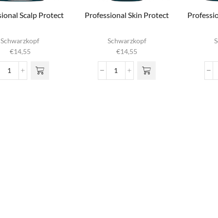
ional Scalp Protect
Professional Skin Protect
Professi
Schwarzkopf
Schwarzkopf
S
€
14,55
€
14,55
Professional
Professional
Scalp
Skin
Protect
Protect
aantal
aantal