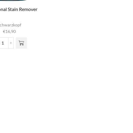
onal Stain Remover
chwarzkopf
€
16,90
Professional
Stain
Remover
aantal