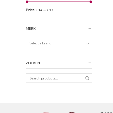
Price:
—
€14
€17
MERK
Select a brand
ZOEKEN..
Search for:
SEARCH