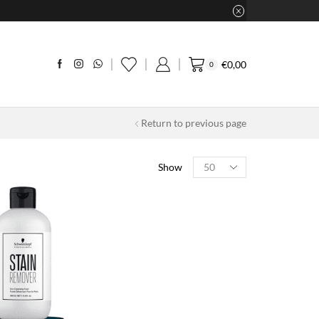
€
0,00
0
Return to previous page
Products
Show
per
page