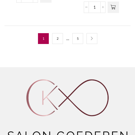
variaties.
Curler
Eyeliner
Deze optie
aantal
aantal
kan gekozen
worden op de
productpagina
…
1
2
5