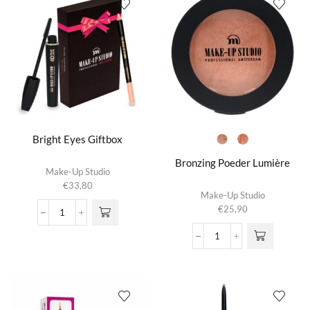
/
N2
Geitenhaar
/
aantal
Geitenhaar
aantal
Bright Eyes Giftbox
Bronzing Poeder Lumière
Make-Up Studio
€
33,80
Dit product
Make-Up Studio
heeft
€
25,90
meerdere
Bright
variaties.
Eyes
Bronzing
Deze optie
Giftbox
Poeder
kan gekozen
aantal
Lumière
worden op de
aantal
productpagina