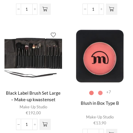
Automatische
Black
Pincet
Beauty
-
Bag
Epilmatic
aantal
(the
orginal)
aantal
+7
Black Label Brush Set Large
– Make-up kwastenset
Blush in Box Type B
Make-Up Studio
€
192,00
Dit product
Make-Up Studio
heeft
€
13,90
meerdere
Black
variaties.
Label