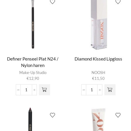
Definer Penseel Plat N24 /
Diamond Kissed Lipgloss
Nylon haren
Make-Up Studio
NOOSH
€
12,90
€
11,50
Definer
Diamond Kissed Lipglos
Penseel
aantal
Plat
N24
/
Nylon
haren
aantal