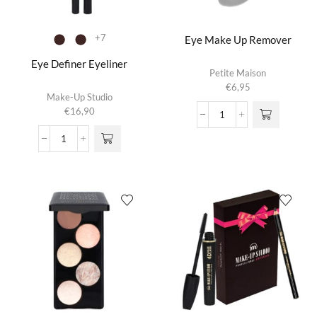
+7
Eye Make Up Remover
Eye Definer Eyeliner
Petite Maison
€
6,95
Dit product
Make-Up Studio
heeft
€
16,90
meerdere
Eye
variaties.
Make
Eye
Deze optie
Up
Definer
kan gekozen
Remover
Eyeliner
worden op de
aantal
aantal
productpagina