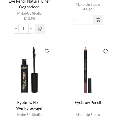
Eye Pencil Natural Liner
Make-Up Studio
Oogpotlood
€
6,90
Dit product
Make-Up Studio
heeft
€
13,90
meerdere
Eyebrow
variaties.
Comb
Eye
Deze optie
Metal
Pencil
kan gekozen
-
Natural
worden op de
Wenkbrauwkam
Liner
productpagina
aantal
Oogpotlood
aantal
Eyebrow Fix –
Eyebrow Pencil
Wenkbrauwgel
Dit product
Make-Up Studio
Make-Up Studio