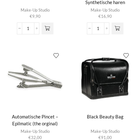
Synthetische haren
Make-Up Studio
Make-Up Studio
€
9,90
€
16,90
Applicator
Arcadeboog
spares
Penseel
(10
N42
pcs)
/
aantal
Synthetische
haren
aantal
Automatische Pincet –
Black Beauty Bag
Epilmatic (the orginal)
Make-Up Studio
Make-Up Studio
€
32,00
€
91,00