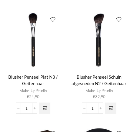
Lumière
kan gekozen
N4
aantal
worden op de
/
productpagina
Geitenhaar
aantal
Blusher Penseel Plat N3 /
Blusher Penseel Schuin
Geitenhaar
afgesneden N2 / Geitenhaar
Make-Up Studio
Make-Up Studio
€
24,90
€
32,90
Blusher
Blusher
Penseel
Penseel
Plat
Schuin
N3
afgesneden