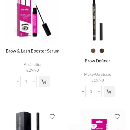
Brow & Lash Booster Serum
Brow Definer
Andmetics
€
29,90
Dit product
Make-Up Studio
heeft
€
15,90
meerdere
Brow
variaties.
&
Brow
Deze optie
Lash
Definer
kan gekozen
Booster
aantal
worden op de
Serum
productpagina
aantal