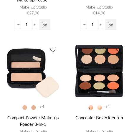
Dit product
Dit product
Make-Up Studio
Make-Up Studio
heeft
heeft
€
27,90
€
14,90
meerdere
meerdere
variaties.
variaties.
Compact
Compact
Deze optie
Deze optie
Mineral
Neutralizer
kan gekozen
kan gekozen
Powder
aantal
worden op de
worden op de
Make-
productpagina
productpagina
up
Poeder
aantal
+4
+1
Compact Powder Make-up
Concealer Box 6 kleuren
Poeder 3-in-1
Dit product
Dit product
Make-Up Studio
Make-Up Studio