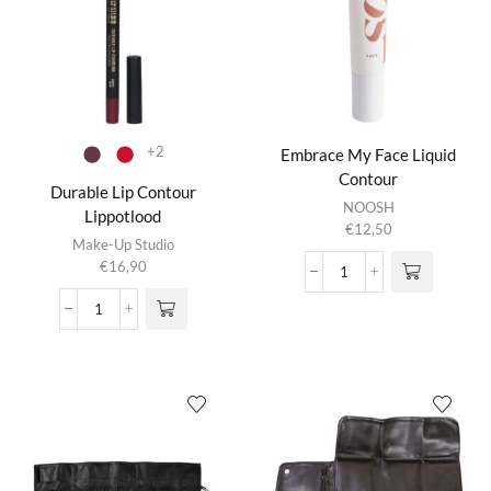
+2
Embrace My Face Liquid
Contour
Durable Lip Contour
NOOSH
Lippotlood
€
12,50
Dit product
Make-Up Studio
heeft
€
16,90
meerdere
Embrace
variaties.
My
Durable
Deze optie
Face
Lip
kan gekozen
Liquid
Contour
worden op de
Contour
Lippotlood
productpagina
aantal
aantal