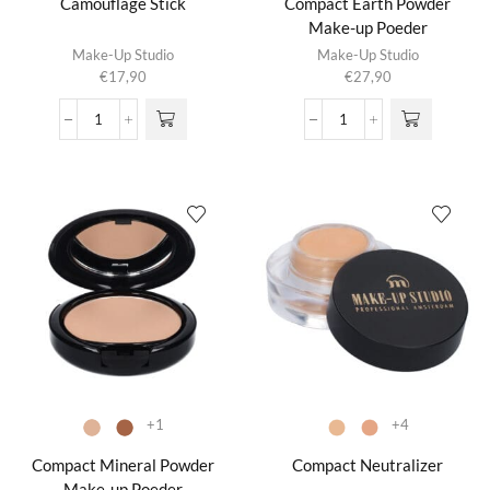
Camouflage Stick
Compact Earth Powder
Make-up Poeder
Dit product
Dit product
Make-Up Studio
Make-Up Studio
heeft
heeft
€
17,90
€
27,90
meerdere
meerdere
variaties.
variaties.
Camouflage
Compact
Deze optie
Deze optie
Stick
Earth
kan gekozen
kan gekozen
aantal
Powder
worden op de
worden op de
Make-
productpagina
productpagina
up
Poeder
aantal
+1
+4
Compact Mineral Powder
Compact Neutralizer
Make-up Poeder