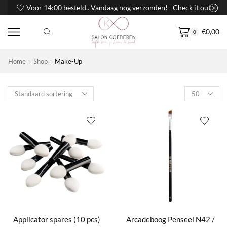
Voor 14:00 besteld.. Vandaag nog verzonden!
Check it out
€
0,00
0
Home
Shop
Make-Up
Products
per
page
Applicator spares (10 pcs)
Arcadeboog Penseel N42 /