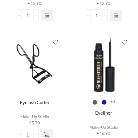
heeft
€
13,90
€
13,90
meerdere
variaties.
Eyebrow
Eyebrow
Deze optie
Fix
Pencil
kan gekozen
-
aantal
worden op de
Wenkbrauwgel
productpagina
aantal
+3
Eyelash Curler
Eyeliner
Make-Up Studio
€
5,70
Dit product
Make-Up Studio
heeft
€
16,90
meerdere
Eyelash