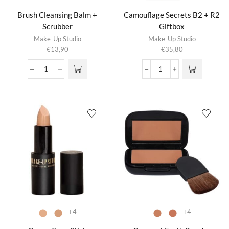
Brush Cleansing Balm +
Camouflage Secrets B2 + R2
Scrubber
Giftbox
Make-Up Studio
Make-Up Studio
€
13,90
€
35,80
Brush
Camouflage
Cleansing
Secrets
Balm
B2
+
+
Scrubber
R2
aantal
Giftbox
aantal
+4
+4