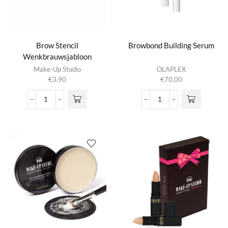
Brow Stencil
Browbond Building Serum
Wenkbrauwsjabloon
Dit product
Make-Up Studio
OLAPLEX
heeft
€
3,90
€
70,00
meerdere
variaties.
Brow
Browbond
Deze optie
Stencil
Building
kan gekozen
Wenkbrauwsjabloon
Serum
worden op de
aantal
aantal
productpagina