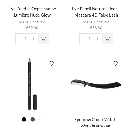
Eye Palette Oogschaduw
Eye Pencil Natural Liner +
Lumière Nude Glow
Mascara 4D False Lash
Effect Extra Black Giftbox
Make-Up Studio
Make-Up Studio
€
59,00
€
33,80
Eye
Eye
Palette
Pencil
Oogschaduw
Natural
Lumière
Liner
Nude
+
Glow
Mascara
aantal
4D
False
Lash
Effect
Extra
Black
Giftbox
aantal
+4
Eyebrow Comb Metal –
Wenkbrauwkam