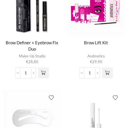
Brow Definer + Eyebrow Fix
Brow Lift Kit
Duo
Dit product
Make-Up Studio
Andmetics
heeft
€
28,80
€
29,90
meerdere
variaties.
Brow
Brow
Deze optie
Definer
Lift
kan gekozen
+
Kit
worden op de
Eyebrow
aantal
productpagina
Fix
Duo
aantal