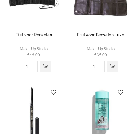
Etui voor Penselen
Etui voor Penselen Luxe
Make-Up Studio
Make-Up Studio
€
49,00
€
35,00
Etui
Etui
voor
voor
Penselen
Penselen
aantal
Luxe
aantal