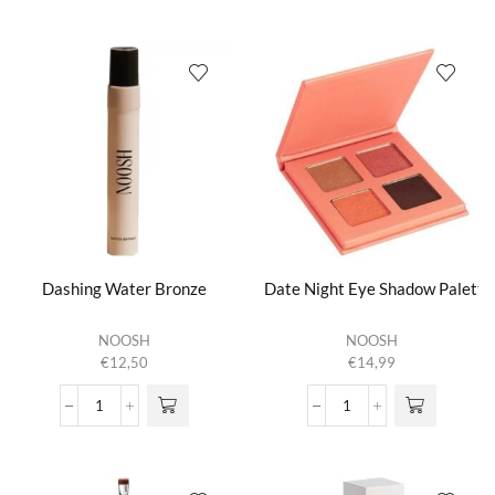
Eyeliner
Kohl
kan gekozen
kan gekozen
aantal
Pencil
worden op de
worden op de
Oogpotlood
productpagina
productpagina
aantal
Dashing Water Bronze
Date Night Eye Shadow Palette
NOOSH
NOOSH
€
12,50
€
14,99
Dashing Water Bronze
Date Night Eye Shadow
aantal
aantal