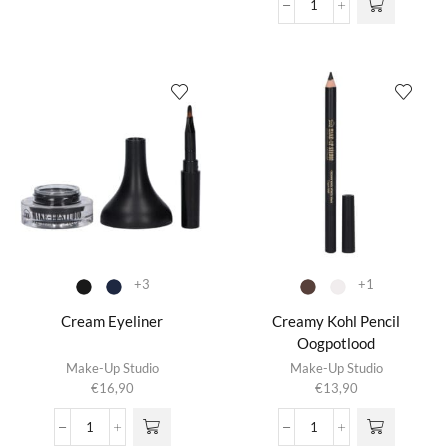
Cream
Deze optie
Blush
kan gekozen
aantal
worden op de
productpagina
+3
+1
Cream Eyeliner
Creamy Kohl Pencil
Oogpotlood
Dit product
Dit product
Make-Up Studio
Make-Up Studio
heeft
heeft
€
16,90
€
13,90
meerdere
meerdere
variaties.
variaties.
Cream
Creamy
Deze optie
Deze optie