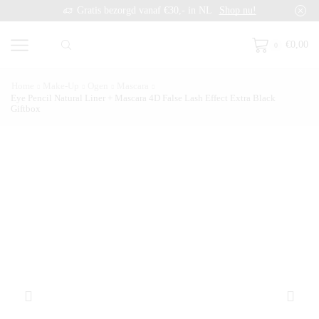
Gratis bezorgd vanaf €30,- in NL
Shop nu!
€
0,00
0
Home
Make-Up
Ogen
Mascara
Eye Pencil Natural Liner + Mascara 4D False Lash Effect Extra Black
Giftbox