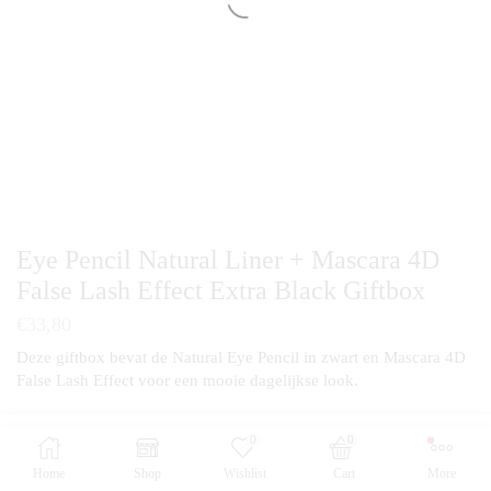
Eye Pencil Natural Liner + Mascara 4D
False Lash Effect Extra Black Giftbox
€
33,80
Deze giftbox bevat de Natural Eye Pencil in zwart en Mascara 4D
False Lash Effect voor een mooie dagelijkse look.
0
0
TOEVOEGEN AAN
BUY NOW
WINKELWAGEN
Eye
Home
Shop
Wishlist
Cart
More
Pencil