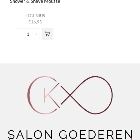
Shower & Shave Mousse
Dit product
ELGI-NIUS
heeft
€
16,95
meerdere
variaties.
Shower
Deze optie
&
kan gekozen
Shave
worden op de
Mousse
productpagina
aantal