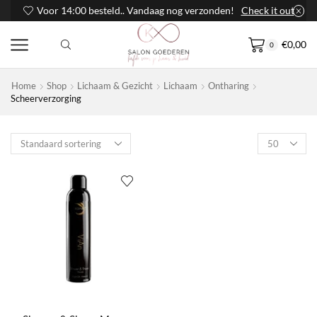
Voor 14:00 besteld.. Vandaag nog verzonden!
Check it out
€
0,00
0
Home
Shop
Lichaam & Gezicht
Lichaam
Ontharing
Scheerverzorging
Products
per
page