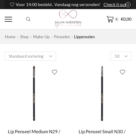
Voor 14:00 besteld.. Vandaag nog verzonden!
Check it out
€
0,00
0
Home
Shop
Make-Up
Penselen
Lippenselen
Products
per
page
Lip Penseel Medium N29 /
Lip Penseel Small N30 /