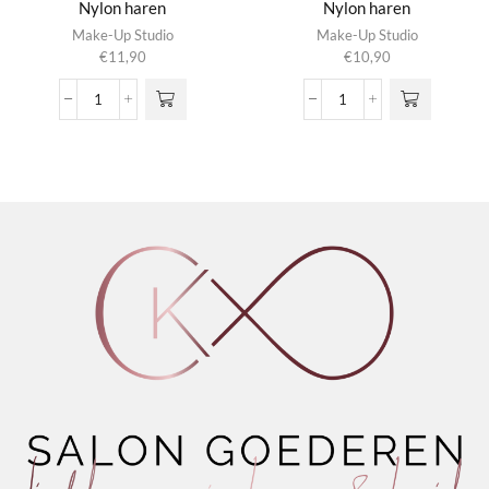
Nylon haren
Nylon haren
Make-Up Studio
Make-Up Studio
€
11,90
€
10,90
Lip
Lip
Penseel
Penseel
Medium
Small
N29
N30
/
/
Nylon
Nylon
haren
haren
aantal
aantal