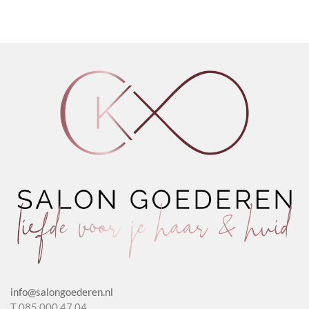
Pink
Clips
(4pc)
(4pc)
aantal
aantal
info@salongoederen.nl
T 085 000 47 04