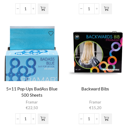
5x11
5x11
Pop
Pop
Up
Up
Rose
Star
All
Struck
Day
Silver
(500ct)
(500ct)
aantal
aantal
5×11 Pop-Ups BadAss Blue
Backward Bibs
500 Sheets
Framar
Framar
€
22,50
€
15,20
5x11
Backward
Pop-
Bibs