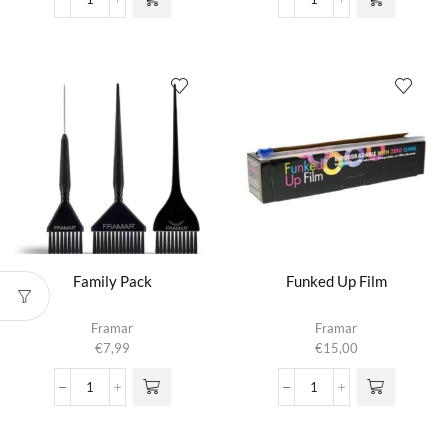
Embossed
Emperor
Roll
Brush
Star
aantal
Struck
Silver
aantal
Family Pack
Funked Up Film
Framar
Framar
€
7,99
€
15,00
Family
Funked
Pack
Up
aantal
Film