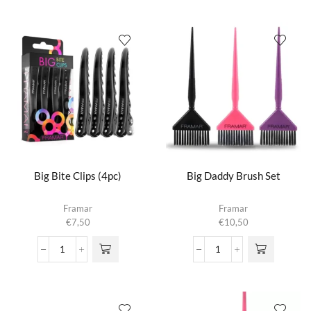
Ups
aantal
BadAss
Blue
500
Sheets
aantal
Big Bite Clips (4pc)
Big Daddy Brush Set
Framar
Framar
€
7,50
€
10,50
Big
Big
Bite
Daddy
Clips
Brush
(4pc)
Set
aantal
aantal