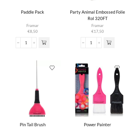
Paddle Pack
Party Animal Embossed Folie
Rol 320FT
Framar
Framar
€
8,50
€
17,50
Paddle
Party
Pack
Animal
aantal
Embossed
Folie
Rol
320FT
aantal
Pin Tail Brush
Power Painter