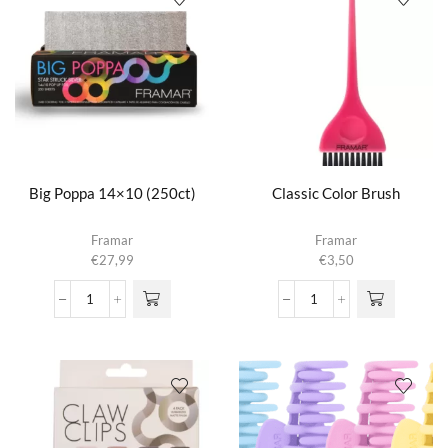
Big Poppa 14×10 (250ct)
Classic Color Brush
Framar
Framar
€
27,99
€
3,50
Big
Classic
Poppa
Color
14x10
Brush
(250ct)
aantal
aantal