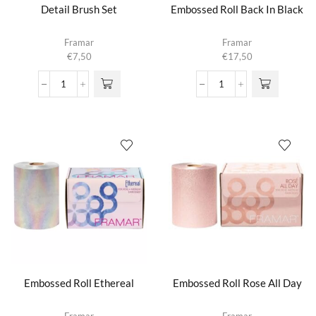
Detail Brush Set
Embossed Roll Back In Black
Framar
Framar
€
7,50
€
17,50
Detail
Embossed
Brush
Roll
Set
Back
aantal
In
Black
aantal
Embossed Roll Ethereal
Embossed Roll Rose All Day