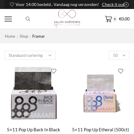
Voor 14:00 besteld.. Vandaag nog verzonden!
Check it out
€
0,00
0
Home
Shop
Framar
Products
per
page
5×11 Pop Up Back In Black
5×11 Pop Up Etheral (500ct)