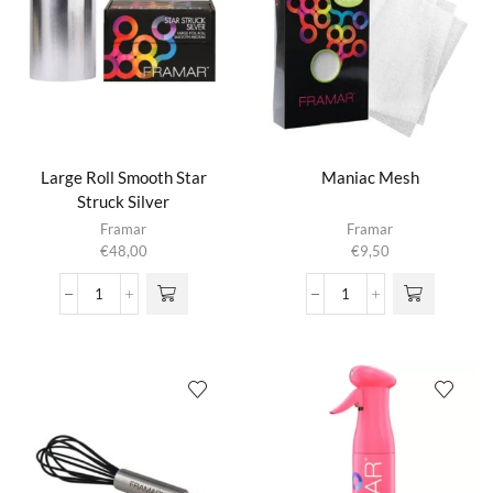
Large Roll Smooth Star
Maniac Mesh
Struck Silver
Framar
Framar
€
48,00
€
9,50
Large
Maniac
Roll
Mesh
Smooth
aantal
Star
Struck
Silver
aantal