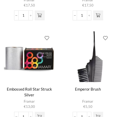
Framar
Framar
€
17,50
€
17,50
Embossed
Embossed
Roll
Roll
Ethereal
Rose
aantal
All
Day
aantal
Embossed Roll Star Struck
Emperor Brush
Silver
Framar
Framar
€
13,00
€
5,50