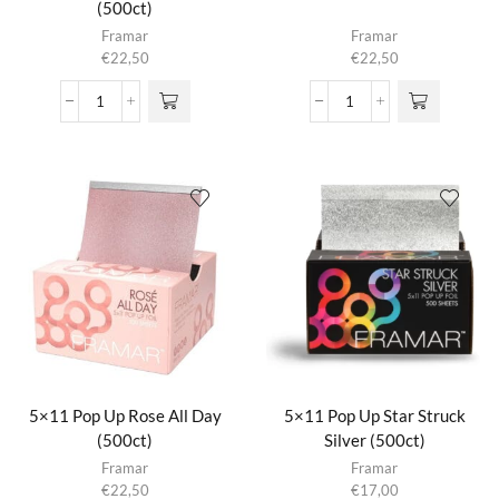
(500ct)
Framar
Framar
€
22,50
€
22,50
5x11
5x11
Pop
Pop
Up
Up
Back
Etheral
In
(500ct)
Black
aantal
(500ct)
aantal
5×11 Pop Up Rose All Day
5×11 Pop Up Star Struck
(500ct)
Silver (500ct)
Framar
Framar
€
22,50
€
17,00