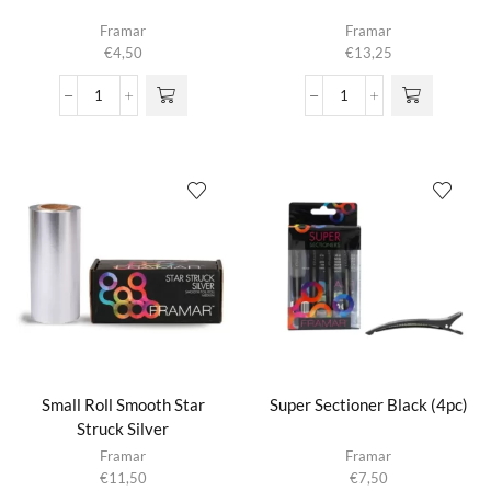
Framar
Framar
€
4,50
€
13,25
Pin
Power
Tail
Painter
Brush
aantal
aantal
Small Roll Smooth Star
Super Sectioner Black (4pc)
Struck Silver
Framar
Framar
€
11,50
€
7,50