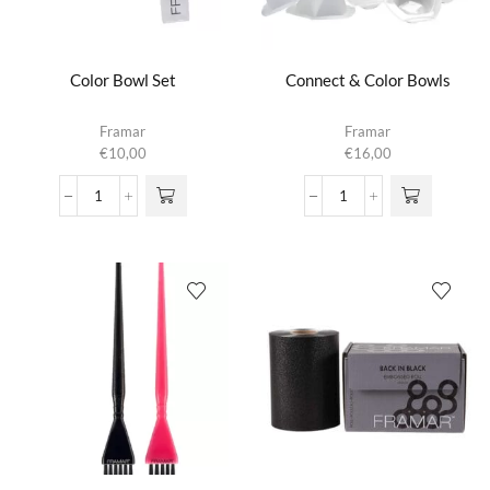
Color Bowl Set
Connect & Color Bowls
Framar
Framar
€
10,00
€
16,00
Color
Connect
Bowl
&
Set
Color
aantal
Bowls
aantal