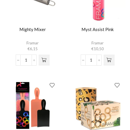
Mighty Mixer
Myst Assist Pink
Framar
Framar
€
6,15
€
10,50
Mighty
Myst
Mixer
Assist
aantal
Pink
aantal