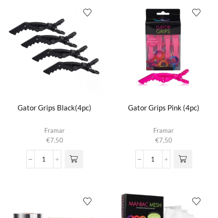
aantal
Gator Grips Black(4pc)
Gator Grips Pink (4pc)
Framar
Framar
€
7,50
€
7,50
Gator
Gator
Grips
Grips
Black(4pc)
Pink
aantal
(4pc)
aantal