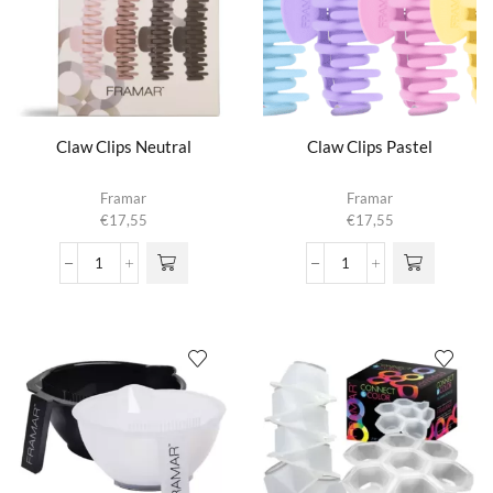
Claw Clips Neutral
Claw Clips Pastel
Framar
Framar
€
17,55
€
17,55
Claw
Claw
Clips
Clips
Neutral
Pastel
aantal
aantal