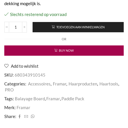
dekking mogelijk is.
Slechts resterend op voorraad
TOEVOEGEN AAN WINKELWAGEN
Paddle
Pack
OR
aantal
BUY NOW
Add to wishlist
SKU:
680343910145
Categories:
Accessoires
,
Framar
,
Haarproducten
,
Haartools
,
PRO
Tags:
Balayage Board
,
Framar
,
Paddle Pack
Merk:
Framar
Share: