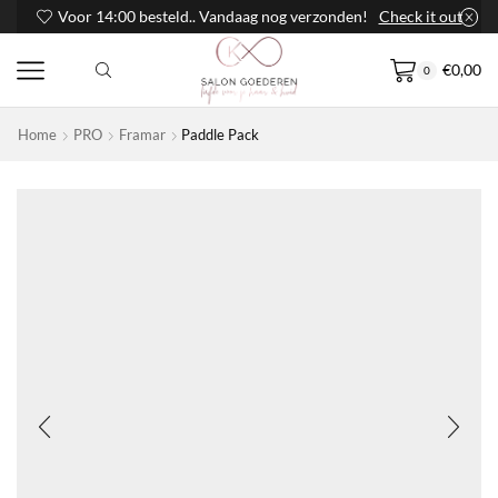
Voor 14:00 besteld.. Vandaag nog verzonden!
Check it out
€
0,00
0
Home
PRO
Framar
Paddle Pack