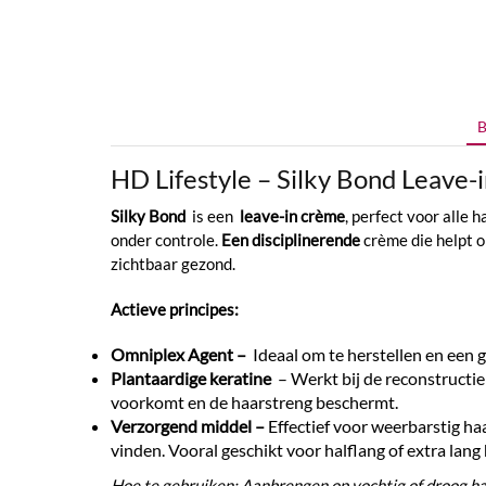
B
HD Lifestyle – Silky Bond Leav
Silky Bond
is een
leave-in crème
, perfect voor alle 
onder controle.
Een disciplinerende
crème die helpt o
zichtbaar gezond.
Actieve principes:
Omniplex Agent –
Ideaal om te herstellen en een g
Plantaardige keratine
– Werkt bij de reconstructie
voorkomt en de haarstreng beschermt.
Verzorgend middel –
Effectief voor weerbarstig haa
vinden. Vooral geschikt voor halflang of extra lang 
Hoe te gebruiken: Aanbrengen op vochtig of droog ha