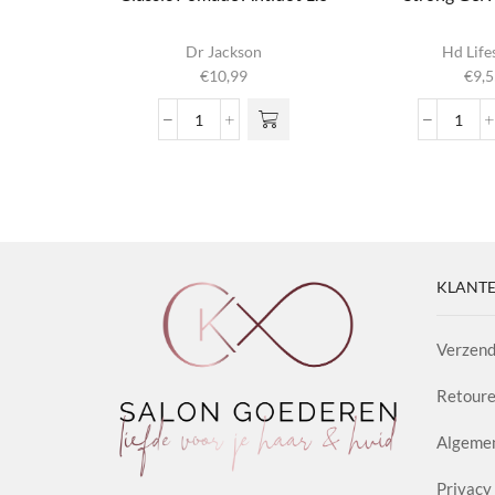
Dr Jackson
Hd Life
€
10,99
€
9,5
Classic
Stron
Pomade
Gel
Antidot
Firm
1.0
Hold
aantal
aanta
KLANTE
Verzend
Retoure
Algeme
Privacy 