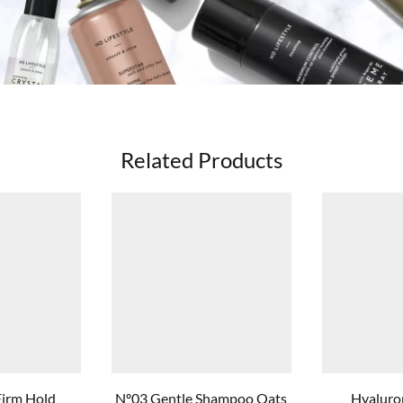
Related Products
Firm Hold
Nº03 Gentle Shampoo Oats
Hyaluron