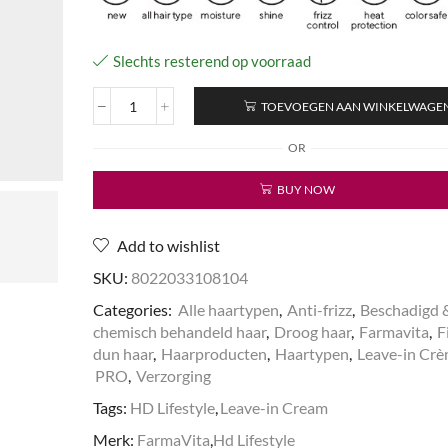
Slechts resterend op voorraad
TOEVOEGEN AAN WINKELWAGE
Silky
Bond
OR
Leave-
in
BUY NOW
Cream
aantal
Add to wishlist
SKU:
8022033108104
Categories:
Alle haartypen
,
Anti-frizz
,
Beschadigd 
chemisch behandeld haar
,
Droog haar
,
Farmavita
,
F
dun haar
,
Haarproducten
,
Haartypen
,
Leave-in Cr
PRO
,
Verzorging
Tags:
HD Lifestyle
,
Leave-in Cream
Merk:
FarmaVita
,
Hd Lifestyle