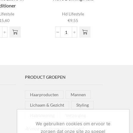
itioner
ifestyle
Hd Lifestyle
15,60
€
9,55
yaluronic
Wave
eave-
Defining
Fluid
onditioner
aantal
ntal
PRODUCT GROEPEN
Haarproducten
Mannen
Lichaam & Gezicht
Styling
Haarkleuring
Verzorging
We gebruiken cookies om ervoor te
Al onze goederen zijn inclusief
zorgen dat onze site zo soepel