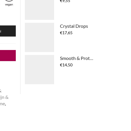
€
9,55
Crystal Drops
N
€
17,65
Smooth & Protect Spray
€
14,50
&
ijn &
ème
,