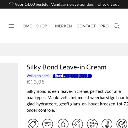
Voor 14:00 besteld.. Vandaag nog verzonden!
Check it out
HOME
SHOP
MERKEN
CONTACT
PRO
Silky Bond Leave-in Cream
€
13,95
Silky Bond is een leave-in crème, perfect voor alle
haartypes. Maakt zelfs het meest weerbarstige haar i
glad, hydrateert, geeft glans en houdt kroezen tot 72
onder controle.