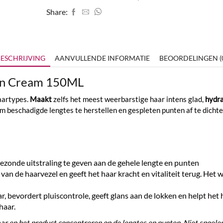
Share:
ESCHRIJVING
AANVULLENDE INFORMATIE
BEOORDELINGEN (
e-in Cream 150ML
haartypes.
Maakt
zelfs het meest weerbarstige haar intens glad,
hydra
m beschadigde lengtes te herstellen en gespleten punten af ​​te dichten
ezonde uitstraling te geven aan de gehele lengte en punten
 van de haarvezel en geeft het haar kracht en vitaliteit terug. Het
r, bevordert pluiscontrole, geeft glans aan de lokken en helpt het h
haar.
ar en het product concentreren op de lengtes en punten. Niet spoelen