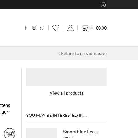
€
0,00
0
Return to previous page
View all products
ntens
 uur
YOU MAY BE INTERESTED IN…
Smoothing Leave-in Cream