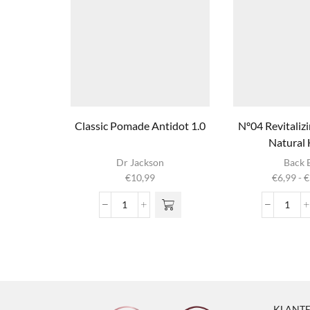
Classic Pomade Antidot 1.0
Nº04 Revitali
Natural
Dit produ
Dr Jackson
Back 
heeft
€
10,99
€
6,99
-
€
meerder
variaties. 
Classic
Nº04
optie ka
Pomade
Revit
gekozen
Antidot
Sham
worden op
1.0
Natur
productpag
aantal
Herb
aanta
KLANTE