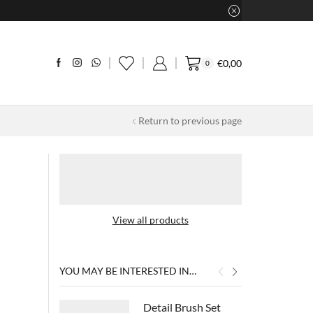
€
0,00
0
Return to previous page
View all products
YOU MAY BE INTERESTED IN…
Detail Brush Set