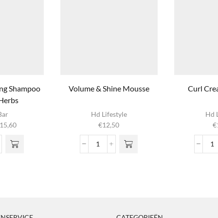
zing Shampoo
Volume & Shine Mousse
Curl Cre
 Herbs
ct
Bar
Hd Lifestyle
Hd L
Prijsklasse:
15,60
€
12,50
€
e
€6,99
Deze
tot
Volume
C
n
€15,60
alizing
&
C
poo
Shine
Am
 de
al
Mousse
aa
ina
s
aantal
l
NSERVICE
CATEGORIEËN