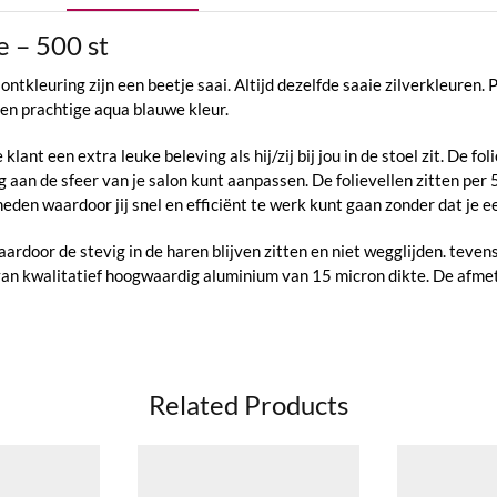
 – 500 st
ontkleuring zijn een beetje saai. Altijd dezelfde saaie zilverkleure
een prachtige aqua blauwe kleur.
lant een extra leuke beleving als hij/zij bij jou in de stoel zit. De fol
ig aan de sfeer van je salon kunt aanpassen. De folievellen zitten pe
neden waardoor jij snel en efficiënt te werk kunt gaan zonder dat je eer
ardoor de stevig in de haren blijven zitten en niet wegglijden. teven
an kwalitatief hoogwaardig aluminium van 15 micron dikte. De afmeti
Related Products