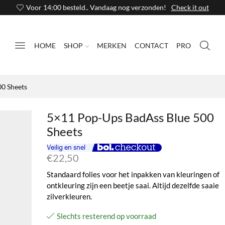
Voor 14:00 besteld.. Vandaag nog verzonden!
Check it out
HOME
SHOP
MERKEN
CONTACT
PRO
0 Sheets
5×11 Pop-Ups BadAss Blue 500
Sheets
€
22,50
Standaard folies voor het inpakken van kleuringen of
ontkleuring zijn een beetje saai. Altijd dezelfde saaie
zilverkleuren.
Slechts resterend op voorraad