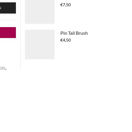
€
7,50
N
Pin Tail Brush
€
4,50
ols
,