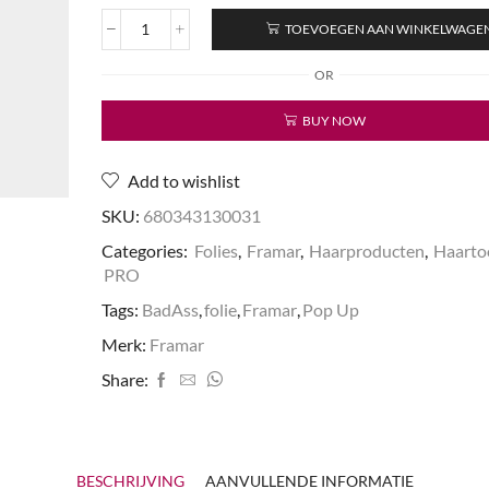
TOEVOEGEN AAN WINKELWAGE
5x11
Pop-
OR
Ups
BadAss
BUY NOW
Blue
500
Sheets
Add to wishlist
aantal
SKU:
680343130031
Categories:
Folies
,
Framar
,
Haarproducten
,
Haarto
PRO
Tags:
BadAss
,
folie
,
Framar
,
Pop Up
Merk:
Framar
Share:
BESCHRIJVING
AANVULLENDE INFORMATIE