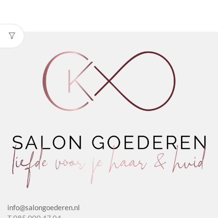
Ups
BadAss
Blue
500
Sheets
aantal
info@salongoederen.nl