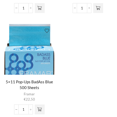
5x11
5x11
Pop
Pop
Up
Up
Rose
Star
All
Struck
Day
Silver
(500ct)
(500ct)
aantal
aantal
5×11 Pop-Ups BadAss Blue
500 Sheets
Framar
€
22,50
5x11
Pop-