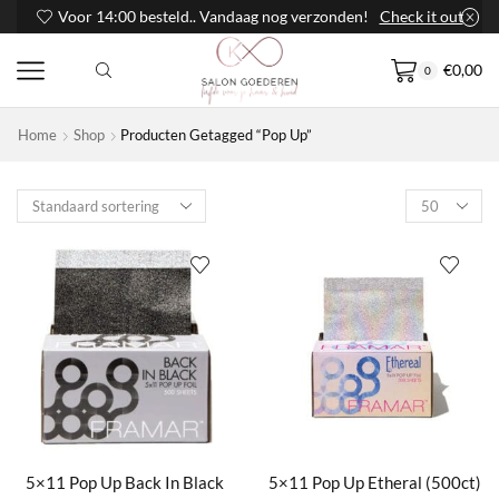
Voor 14:00 besteld.. Vandaag nog verzonden!
Check it out
€
0,00
0
Home
Shop
Producten Getagged “Pop Up”
Products
per
page
5×11 Pop Up Back In Black
5×11 Pop Up Etheral (500ct)