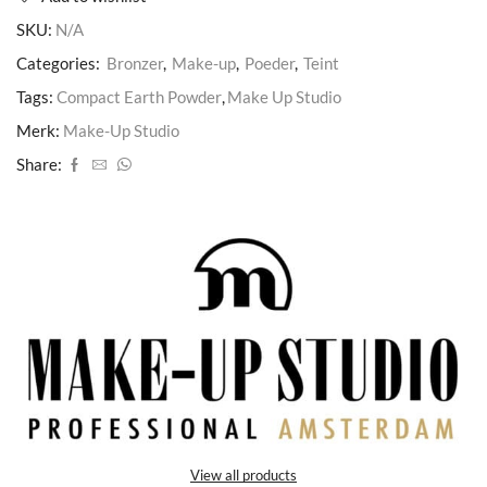
SKU:
N/A
Categories:
Bronzer
,
Make-up
,
Poeder
,
Teint
Tags:
Compact Earth Powder
,
Make Up Studio
Merk:
Make-Up Studio
Share:
View all products