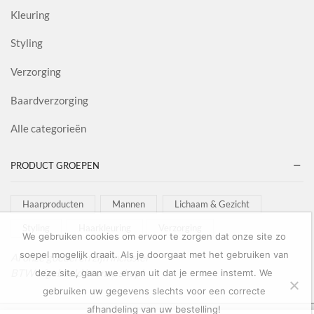
Kleuring
Styling
Verzorging
Baardverzorging
Alle categorieën
PRODUCT GROEPEN
Haarproducten
Mannen
Lichaam & Gezicht
Styling
Haarkleuring
Verzorging
We gebruiken cookies om ervoor te zorgen dat onze site zo
soepel mogelijk draait. Als je doorgaat met het gebruiken van
Al onze goederen zijn inclusief
BTW afgebeeld in onze shop!
deze site, gaan we ervan uit dat je ermee instemt. We
gebruiken uw gegevens slechts voor een correcte
afhandeling van uw bestelling!