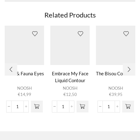
Related Products
Flora & Fauna Eyeshadow Set
Embrace My Face
The Bisou Collection
Liquid Contour
NOOSH
NOOSH
NOOSH
€
14,99
€
12,50
€
39,95
Flora & Fauna Eyeshadow Set
Embrace
The Bisou Collect
aantal
My
aantal
Face
Liquid
Contour
aantal