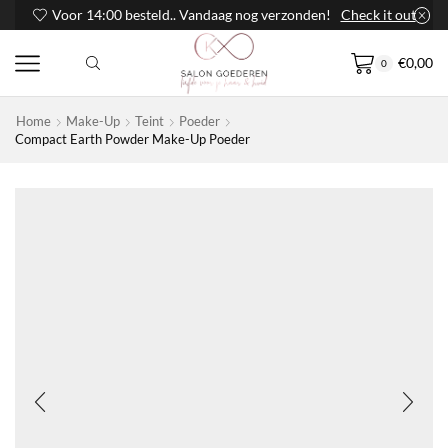
Voor 14:00 besteld.. Vandaag nog verzonden!
Check it out
€
0,00
0
Home
Make-Up
Teint
Poeder
Compact Earth Powder Make-Up Poeder