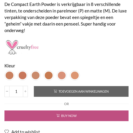
De Compact Earth Powder is verkrijgbaar in 8 verschillende
tinten, te onderscheiden in parelmoer (P) en matte (M). De luxe
verpakking van deze poeder bevat een spiegeltje en een
“geheim” vakje met daarin een penseel. Super handig voor
onderweg!
Kleur
TOEVOEGEN AAN WINKELWAGEN
Compact
Earth
OR
Powder
Make-
up
BUY NOW
Poeder
aantal
Add to wishlist